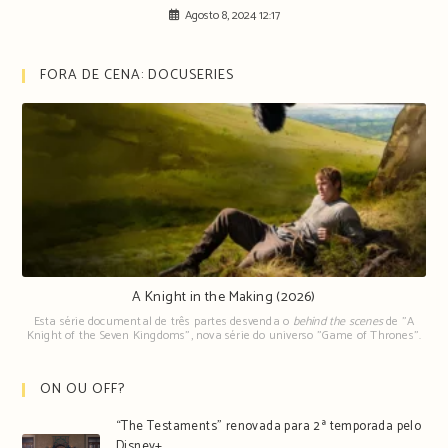
Agosto 8, 2024 12:17
FORA DE CENA: DOCUSERIES
A Knight in the Making (2026)
Esta série documental de três partes desvenda o
behind the scenes
de "A
Knight of the Seven Kingdoms", nova série do universo "Game of Thrones".
ON OU OFF?
“The Testaments” renovada para 2ª temporada pelo
Disney+