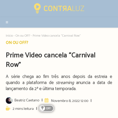
Resultados
da
pesquisa
-
sidebar
Início
-
On ou Off?
-
Prime Video cancela “Carnival Row”
Post
ON OU OFF?
category:
Prime Video cancela “Carnival
Row”
A série chega ao fim três anos depois da estreia e
quando a plataforma de
streaming
anuncia a data de
lançamento da 2ª e última temporada.
Post
Beatriz Caetano
Artigo
Novembro 8, 2022 12:00
author:
publicado:
Reading
2 mins leitura
OFF
time: