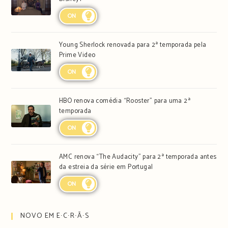
ON
Young Sherlock renovada para 2ª temporada pela
Prime Video
ON
HBO renova comédia “Rooster” para uma 2ª
temporada
ON
AMC renova “The Audacity” para 2ª temporada antes
da estreia da série em Portugal
ON
NOVO EM E∙C∙R∙Ã∙S