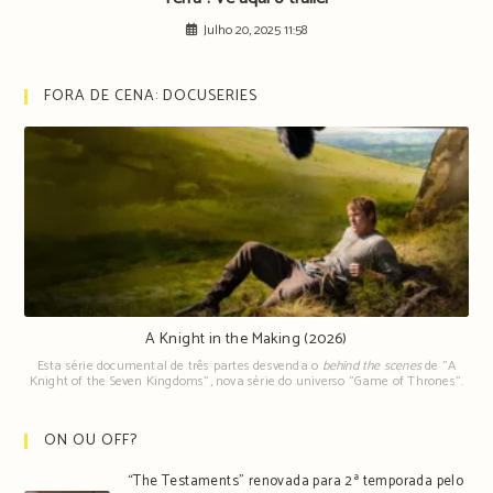
Julho 20, 2025 11:58
FORA DE CENA: DOCUSERIES
A Knight in the Making (2026)
Esta série documental de três partes desvenda o
behind the scenes
de "A
Knight of the Seven Kingdoms", nova série do universo "Game of Thrones".
ON OU OFF?
“The Testaments” renovada para 2ª temporada pelo