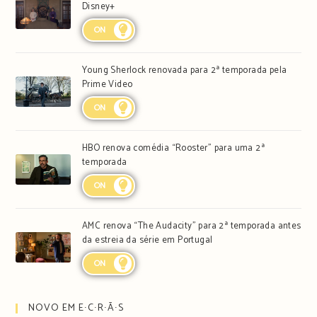
Disney+
ON
Young Sherlock renovada para 2ª temporada pela
Prime Video
ON
HBO renova comédia “Rooster” para uma 2ª
temporada
ON
AMC renova “The Audacity” para 2ª temporada antes
da estreia da série em Portugal
ON
NOVO EM E∙C∙R∙Ã∙S