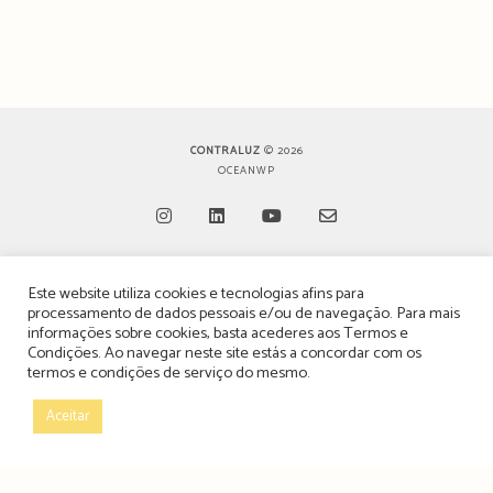
CONTRALUZ
© 2026
OCEANWP
Opens
Opens
Opens
Opens
Este website utiliza cookies e tecnologias afins para
in
in
in
in
TERMOS, CONDIÇÕES & POLÍTICA DE PRIVACIDADE
processamento de dados pessoais e/ou de navegação. Para mais
a
a
a
a
informações sobre cookies, basta acederes aos
Termos e
ESTATUTO EDITORIAL
Condições
. Ao navegar neste site estás a concordar com os
new
new
new
new
termos e condições de serviço do mesmo.
tab
tab
tab
tab
POLÍTICA DE PUBLICIDADE E ANÚNCIOS
Aceitar
CONTACTOS