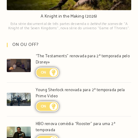
A Knight in the Making (2026)
Esta série documental de três partes desvenda o
behind the scenes
de "A
Knight of the Seven Kingdoms", nova série do universo "Game of Thrones".
ON OU OFF?
“The Testaments” renovada para 2ª temporada pelo
Disney+
ON
Young Sherlock renovada para 2ª temporada pela
Prime Video
ON
HBO renova comédia “Rooster” para uma 2ª
temporada