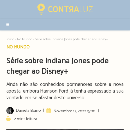
Resultados
da
pesquisa
-
sidebar
Início
-
No Mundo
-
Série sobre Indiana Jones pode chegar ao Disney+
Post
NO MUNDO
category:
Série sobre Indiana Jones pode
chegar ao Disney+
Ainda não são conhecidos pormenores sobre a nova
aposta, embora Harrison Ford já tenha expressado a sua
vontade em se afastar deste universo.
Post
Daniela Boino
Artigo
Novembro 17, 2022 15:00
author:
publicado:
Reading
2 mins leitura
time: