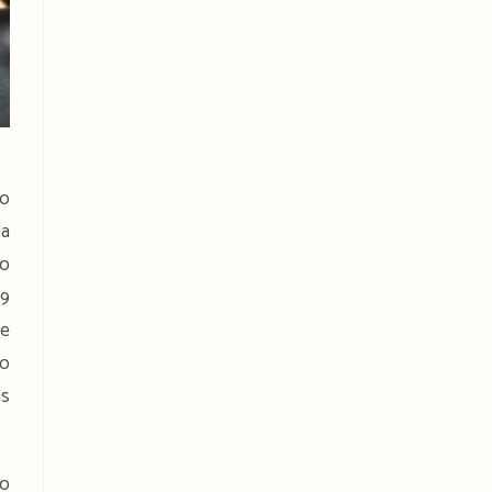
to
da
 o
19
ue
do
is
ão