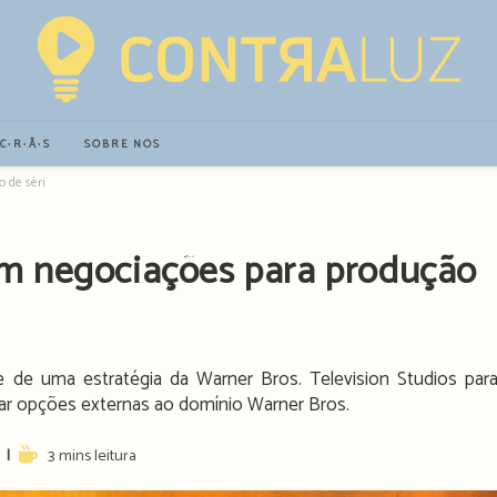
∙C∙R∙Ã∙S
SOBRE NÓS
de séries do Universo DC
m negociações para produção
te de uma estratégia da Warner Bros. Television Studios par
ar opções externas ao domínio Warner Bros.
Reading
3 mins leitura
time: