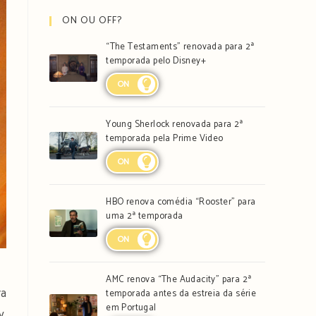
ON OU OFF?
“The Testaments” renovada para 2ª
temporada pelo Disney+
ON
Young Sherlock renovada para 2ª
temporada pela Prime Video
ON
HBO renova comédia “Rooster” para
uma 2ª temporada
ON
AMC renova “The Audacity” para 2ª
ra
temporada antes da estreia da série
em Portugal
y,