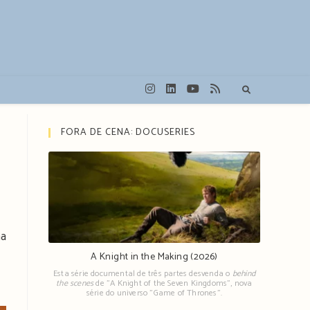
FORA DE CENA: DOCUSERIES
aa
A Knight in the Making (2026)
Esta série documental de três partes desvenda o
behind
the scenes
de "A Knight of the Seven Kingdoms", nova
série do universo "Game of Thrones".