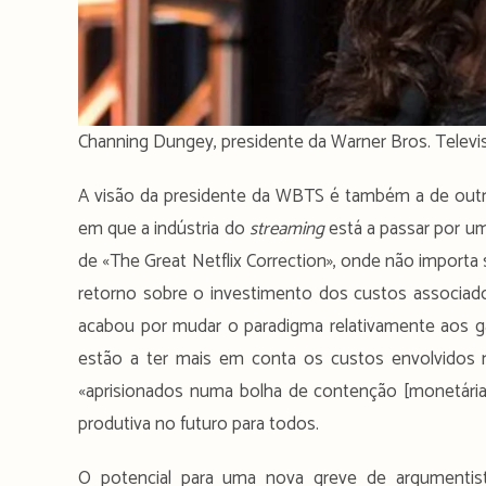
Channing Dungey, presidente da Warner Bros. Televi
A visão da presidente da WBTS é também a de ou
em que a indústria do
streaming
está a passar por u
de «The Great Netflix Correction», onde não import
retorno sobre o investimento dos custos associa
acabou por mudar o paradigma relativamente aos ga
estão a ter mais em conta os custos envolvidos
«aprisionados numa bolha de contenção [monetária]
produtiva no futuro para todos.
O potencial para uma nova greve de argumentis