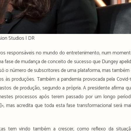
sion Studios | DR
tros responsáveis no mundo do entretenimento, num momen
ma fase de mudança de conceito de sucesso que Dungey apeli
a só o número de subscritores de uma plataforma, mas também
dos às produções. Também a pandemia provocada pela Covid-
stos de produção, segundo a própria. A presidente afirma q
 nestes processos após terem passado por um longo perío
», mas acredita que toda esta fase transformacional será ma
tas tem vindo também a crescer, como reflexo da situaç