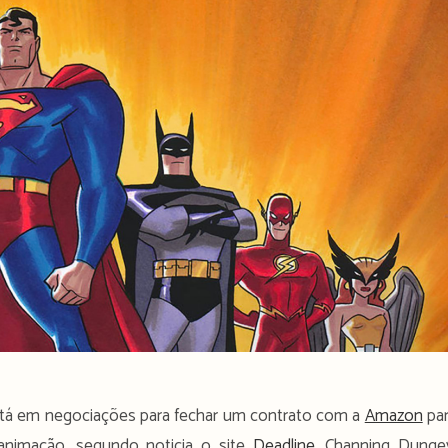
stá em negociações para fechar um contrato com a
Amazon
pa
nimação, segundo noticia o site
Deadline
. Channing Dunge