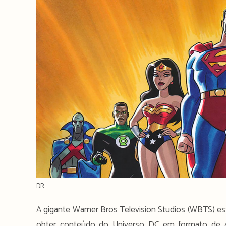
DR
A gigante Warner Bros Television Studios (WBTS) e
obter conteúdo do Universo DC em formato de a