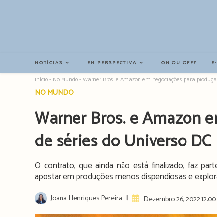
Resultados
da
pesquisa
-
sidebar
NOTÍCIAS
EM PERSPECTIVA
ON OU OFF?
E
Início
-
No Mundo
-
Warner Bros. e Amazon em negociações para produção 
Post
NO MUNDO
category:
Warner Bros. e Amazon e
de séries do Universo DC
O contrato, que ainda não está finalizado, faz par
apostar em produções menos dispendiosas e explor
Post
Joana Henriques Pereira
Artigo
Dezembro 26, 2022 12:00
author:
publicado: