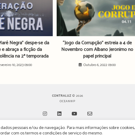
aré Negra” despe-se da
“Jogo da Corrupção” estreia a 4 de
e e abraça a ficção da
Novembro com Albano Jerónimo no
olência na 2ª temporada
papel principal
evereiro 10, 2023 09:00
Outubro 6, 2022 09:00
CONTRALUZ
© 2026
OCEANWP
de dados pessoais e/ou de navegação. Para mais informações sobre cookies,
Opens
Opens
Opens
Opens
oncordar com os termos e condições de serviço do mesmo.