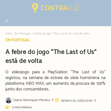
Resultados
da
pesquisa
-
sidebar
Início
-
Em Portugal
-
A febre do jogo “The Last of Us” está de volta
Post
EM PORTUGAL
category:
A febre do jogo “The Last of Us”
está de volta
O videojogo para a PlayStation "The Last of Us"
registou, na semana de estreia da série homónima na
plataforma HBO MAX, um aumento da procura de 139%
junto dos consumidores.
Post
Joana Henriques Pereira
Artigo
Janeiro 23, 2023 12:00
author:
publicado:
Reading
3 mins leitura