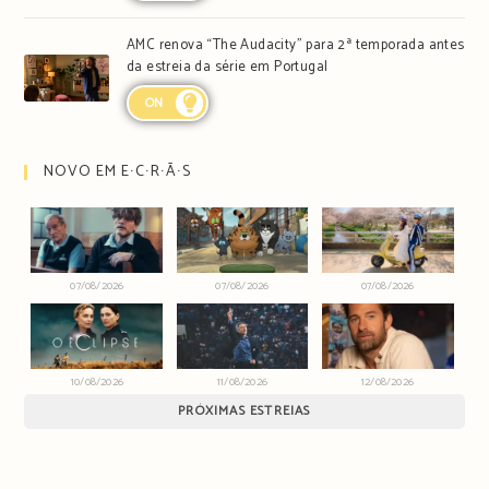
AMC renova “The Audacity” para 2ª temporada antes
da estreia da série em Portugal
ON
NOVO EM E∙C∙R∙Ã∙S
07/08/2026
07/08/2026
07/08/2026
10/08/2026
11/08/2026
12/08/2026
PRÓXIMAS ESTREIAS