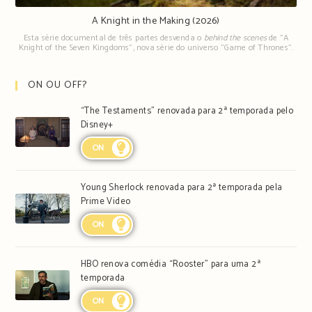
A Knight in the Making (2026)
Esta série documental de três partes desvenda o
behind the scenes
de "A
Knight of the Seven Kingdoms", nova série do universo "Game of Thrones".
ON OU OFF?
“The Testaments” renovada para 2ª temporada pelo
Disney+
ON
Young Sherlock renovada para 2ª temporada pela
Prime Video
ON
HBO renova comédia “Rooster” para uma 2ª
temporada
ON