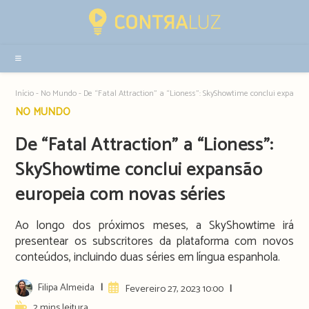
Resultados
da
pesquisa
-
sidebar
Início
-
No Mundo
-
De “Fatal Attraction” a “Lioness”: SkyShowtime conclui expansã
Post
NO MUNDO
category:
De “Fatal Attraction” a “Lioness”:
SkyShowtime conclui expansão
europeia com novas séries
Ao longo dos próximos meses, a SkyShowtime irá
presentear os subscritores da plataforma com novos
conteúdos, incluindo duas séries em língua espanhola.
Post
Filipa Almeida
Artigo
Fevereiro 27, 2023 10:00
author:
publicado:
Reading
2 mins leitura