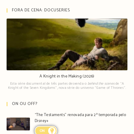
FORA DE CENA: DOCUSERIES
A Knight in the Making (2026)
Esta série documental de três partes desvenda o
behind the scenes
de "A
Knight of the Seven Kingdoms", nova série do universo "Game of Thrones".
ON OU OFF?
“The Testaments” renovada para 2ª temporada pelo
Disney+
ON