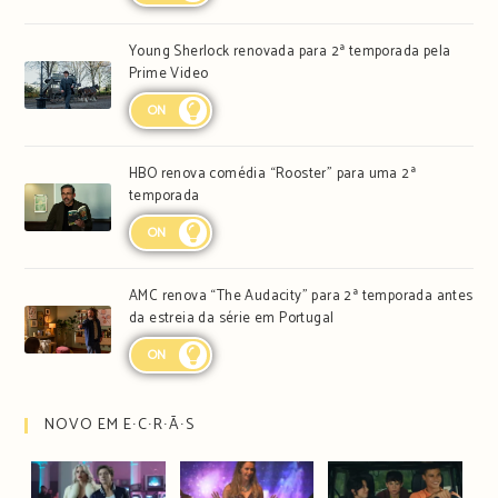
Young Sherlock renovada para 2ª temporada pela
Prime Video
ON
HBO renova comédia “Rooster” para uma 2ª
temporada
ON
AMC renova “The Audacity” para 2ª temporada antes
da estreia da série em Portugal
ON
NOVO EM E∙C∙R∙Ã∙S