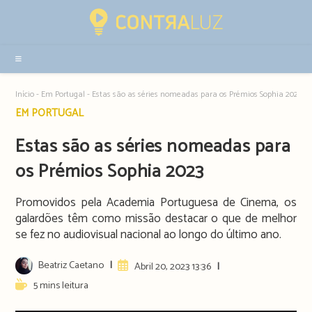
Resultados
da
pesquisa
-
sidebar
Início
-
Em Portugal
-
Estas são as séries nomeadas para os Prémios Sophia 2023
Post
EM PORTUGAL
category:
Estas são as séries nomeadas para
os Prémios Sophia 2023
Promovidos pela Academia Portuguesa de Cinema, os
galardões têm como missão destacar o que de melhor
se fez no audiovisual nacional ao longo do último ano.
Post
Beatriz Caetano
Artigo
Abril 20, 2023 13:36
author:
publicado:
Reading
5 mins leitura
time: