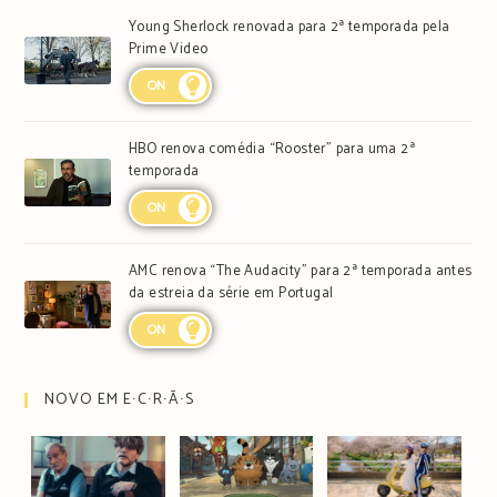
Young Sherlock renovada para 2ª temporada pela
Prime Video
ON
HBO renova comédia “Rooster” para uma 2ª
temporada
ON
AMC renova “The Audacity” para 2ª temporada antes
da estreia da série em Portugal
ON
NOVO EM E∙C∙R∙Ã∙S