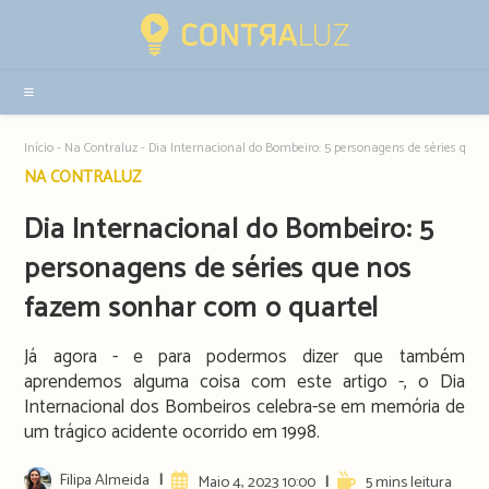
Resultados
da
pesquisa
-
sidebar
Início
-
Na Contraluz
-
Dia Internacional do Bombeiro: 5 personagens de séries que
Post
NA CONTRALUZ
category:
Dia Internacional do Bombeiro: 5
personagens de séries que nos
fazem sonhar com o quartel
Já agora - e para podermos dizer que também
aprendemos alguma coisa com este artigo -, o Dia
Internacional dos Bombeiros celebra-se em memória de
um trágico acidente ocorrido em 1998.
Post
Filipa Almeida
Artigo
Reading
Maio 4, 2023 10:00
5 mins leitura