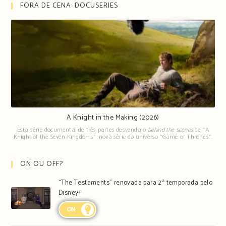
FORA DE CENA: DOCUSERIES
A Knight in the Making (2026)
Esta série documental de três partes desvenda o
behind the scenes
de "A
Knight of the Seven Kingdoms", nova série do universo "Game of Thrones".
ON OU OFF?
“The Testaments” renovada para 2ª temporada pelo
Disney+
ON