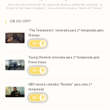
Esta série documental de três partes desvenda o
behind the scenes
de "A
Knight of the Seven Kingdoms", nova série do universo "Game of Thrones".
ON OU OFF?
“The Testaments” renovada para 2ª temporada pelo
Disney+
ON
Young Sherlock renovada para 2ª temporada pela
Prime Video
ON
HBO renova comédia “Rooster” para uma 2ª
temporada
ON