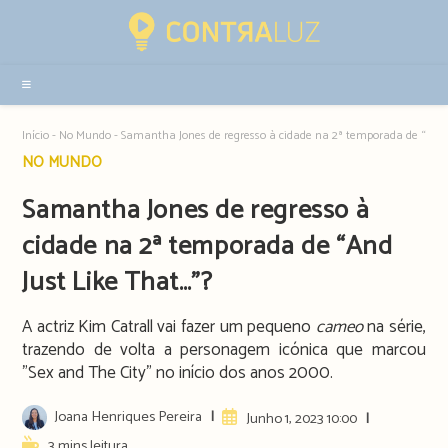
Resultados
da
pesquisa
-
sidebar
Início
-
No Mundo
-
Samantha Jones de regresso à cidade na 2ª temporada de “And 
Post
NO MUNDO
category:
Samantha Jones de regresso à
cidade na 2ª temporada de “And
Just Like That…”?
A actriz Kim Catrall vai fazer um pequeno
cameo
na série,
trazendo de volta a personagem icónica que marcou
"Sex and The City" no início dos anos 2000.
Post
Joana Henriques Pereira
Artigo
Junho 1, 2023 10:00
author:
publicado:
Reading
3 mins leitura