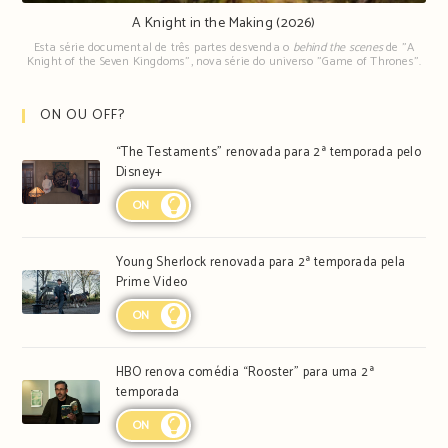
A Knight in the Making (2026)
Esta série documental de três partes desvenda o
behind the scenes
de "A
Knight of the Seven Kingdoms", nova série do universo "Game of Thrones".
ON OU OFF?
“The Testaments” renovada para 2ª temporada pelo
Disney+
ON
Young Sherlock renovada para 2ª temporada pela
Prime Video
ON
HBO renova comédia “Rooster” para uma 2ª
temporada
ON