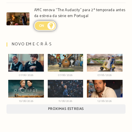
AMC renova “The Audacity” para 2ª temporada antes
da estreia da série em Portugal
ON
NOVO EM E∙C∙R∙Ã∙S
07/08/2026
07/08/2026
07/08/2026
10/08/2026
11/08/2026
12/08/2026
PRÓXIMAS ESTREIAS