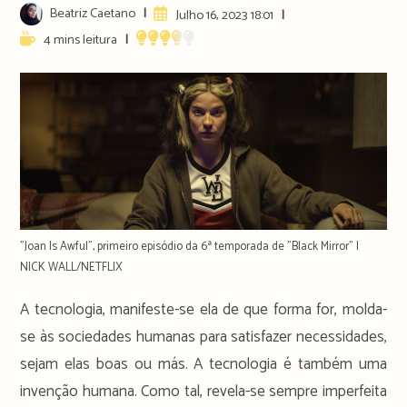
Post
Beatriz Caetano
Artigo
Julho 16, 2023 18:01
author:
publicado:
Reading
4 mins leitura
time:
"Joan Is Awful", primeiro episódio da 6ª temporada de "Black Mirror" |
NICK WALL/NETFLIX
A tecnologia, manifeste-se ela de que forma for, molda-
se às sociedades humanas para satisfazer necessidades,
sejam elas boas ou más. A tecnologia é também uma
invenção humana. Como tal, revela-se sempre imperfeita