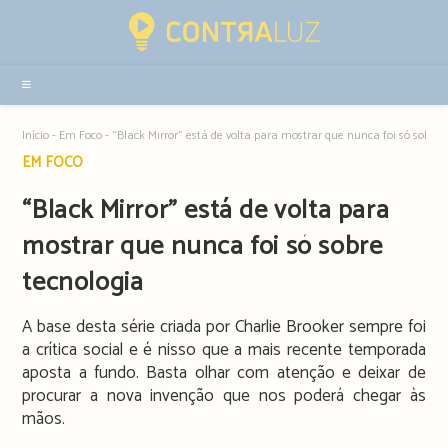
Resultados
da
pesquisa
-
sidebar
Início
-
Em Foco
-
“Black Mirror” está de volta para mostrar que nunca foi só sobre 
Post
EM FOCO
category:
“Black Mirror” está de volta para
mostrar que nunca foi só sobre
tecnologia
A base desta série criada por Charlie Brooker sempre foi
a crítica social e é nisso que a mais recente temporada
aposta a fundo. Basta olhar com atenção e deixar de
procurar a nova invenção que nos poderá chegar às
mãos.