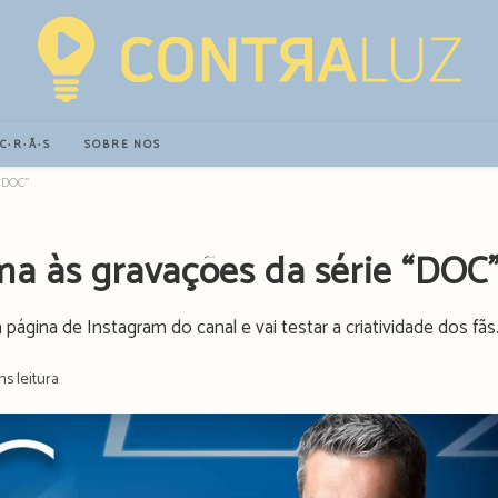
∙C∙R∙Ã∙S
SOBRE NÓS
“DOC”
ma às gravações da série “DOC
gina de Instagram do canal e vai testar a criatividade dos fãs
ns leitura