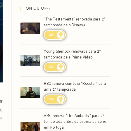
ON OU OFF?
“The Testaments” renovada para 2ª
temporada pelo Disney+
ON
Young Sherlock renovada para 2ª
temporada pela Prime Video
ON
HBO renova comédia “Rooster” para
uma 2ª temporada
ON
ar
 o
AMC renova “The Audacity” para 2ª
es
temporada antes da estreia da série
em Portugal