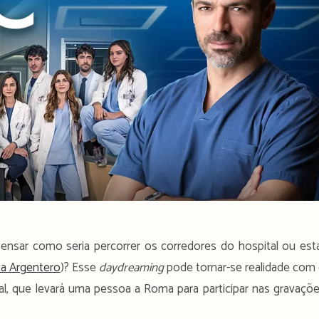
pensar como seria percorrer os corredores do hospital ou est
a Argentero
)? Esse
daydreaming
pode tornar-se realidade com
, que levará uma pessoa a Roma para participar nas gravaçõ