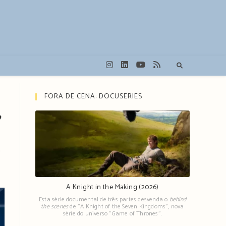
FORA DE CENA: DOCUSERIES
”
.
A Knight in the Making (2026)
Esta série documental de três partes desvenda o
behind
the scenes
de "A Knight of the Seven Kingdoms", nova
série do universo "Game of Thrones".