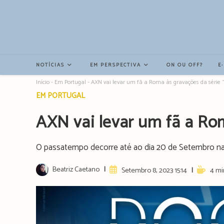
Resultados
da
pesquisa
-
sidebar
NOTÍCIAS
EM PERSPECTIVA
ON OU OFF?
E
Início
-
Em Portugal
-
AXN vai levar um fã a Roma às gravações da série 
Post
EM PORTUGAL
category:
AXN vai levar um fã a Ro
O passatempo decorre até ao dia 20 de Setembro na pá
Post
Beatriz Caetano
Artigo
Reading
Setembro 8, 2023 15:14
4 mi
author:
publicado:
time: