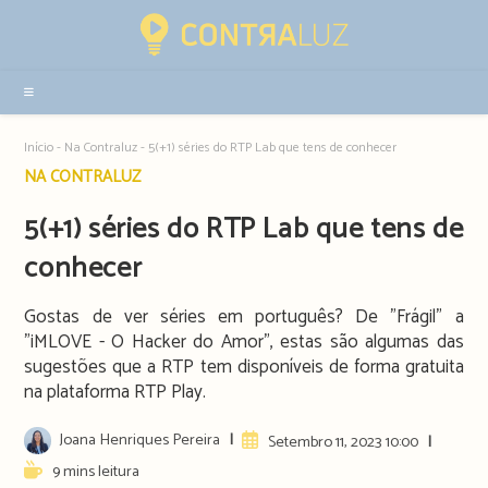
Resultados
da
pesquisa
-
sidebar
Início
-
Na Contraluz
-
5(+1) séries do RTP Lab que tens de conhecer
Post
NA CONTRALUZ
category:
5(+1) séries do RTP Lab que tens de
conhecer
Gostas de ver séries em português? De "Frágil" a
"iMLOVE - O Hacker do Amor", estas são algumas das
sugestões que a RTP tem disponíveis de forma gratuita
na plataforma RTP Play.
Post
Joana Henriques Pereira
Artigo
Setembro 11, 2023 10:00
author:
publicado:
Reading
9 mins leitura