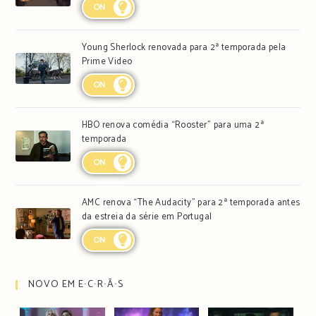
ON
Young Sherlock renovada para 2ª temporada pela
Prime Video
ON
HBO renova comédia “Rooster” para uma 2ª
temporada
ON
AMC renova “The Audacity” para 2ª temporada antes
da estreia da série em Portugal
ON
NOVO EM E∙C∙R∙Ã∙S