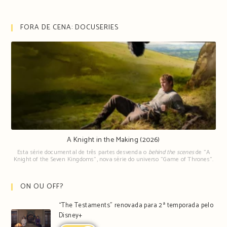
FORA DE CENA: DOCUSERIES
A Knight in the Making (2026)
Esta série documental de três partes desvenda o
behind the scenes
de "A
Knight of the Seven Kingdoms", nova série do universo "Game of Thrones".
ON OU OFF?
“The Testaments” renovada para 2ª temporada pelo
Disney+