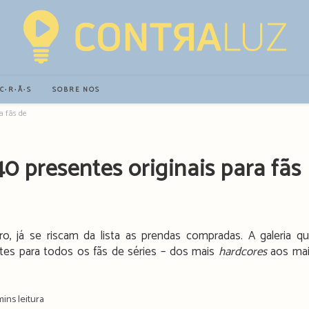
∙C∙R∙Ã∙S
SOBRE NÓS
a fãs de séries
0 presentes originais para fãs
ro, já se riscam da lista as prendas compradas. A galeria q
tes para todos os fãs de séries – dos mais
hardcores
aos ma
g
mins leitura