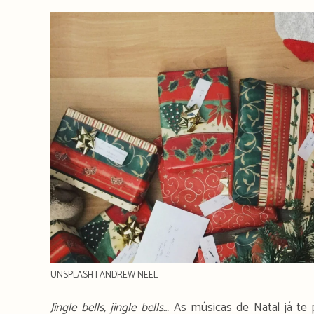
author:
publicado:
time:
UNSPLASH | ANDREW NEEL
Jingle bells, jingle bells…
As músicas de Natal já te p