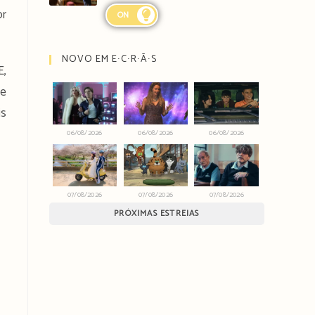
or
ON
NOVO EM E∙C∙R∙Ã∙S
E,
ue
is
06/08/2026
06/08/2026
06/08/2026
07/08/2026
07/08/2026
07/08/2026
PRÓXIMAS ESTREIAS