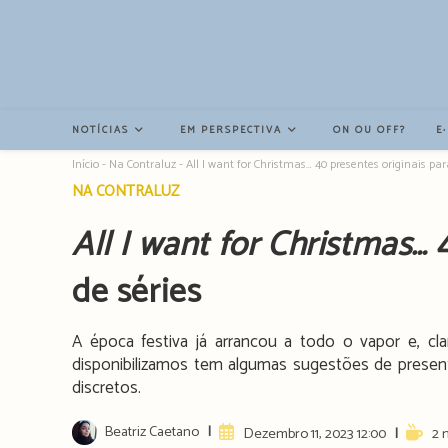
Resultados
da
pesquisa
-
sidebar
NOTÍCIAS
EM PERSPECTIVA
ON OU OFF?
E
Início
-
Na Contraluz
-
All I want for Christmas… 40 presentes originais par
Post
NA CONTRALUZ
category:
All I want for Christmas…
4
de séries
A época festiva já arrancou a todo o vapor e, cla
disponibilizamos tem algumas sugestões de presen
discretos.
Post
Beatriz Caetano
Artigo
Readin
Dezembro 11, 2023 12:00
2 