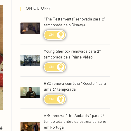
ON OU OFF?
“The Testaments” renovada para 2ª
temporada pelo Disney+
ON
Young Sherlock renovada para 2ª
temporada pela Prime Video
ON
HBO renova comédia “Rooster” para
uma 2ª temporada
ON
AMC renova “The Audacity” para 2ª
temporada antes da estreia da série
 é
em Portugal