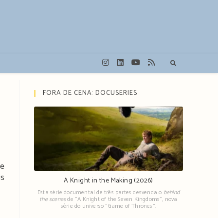
FORA DE CENA: DOCUSERIES
ue
is
A Knight in the Making (2026)
Esta série documental de três partes desvenda o
behind
the scenes
de "A Knight of the Seven Kingdoms", nova
série do universo "Game of Thrones".