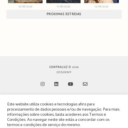
10/08/2026
11/08/2026
12/08/2026
PRÓXIMAS ESTREIAS
CONTRALUZ
© 2026
OCEANWP
Opens
Opens
Opens
Opens
Este website utiliza cookies e tecnologias afins para
in
in
in
in
TERMOS, CONDIÇÕES & POLÍTICA DE PRIVACIDADE
processamento de dados pessoais e/ou de navegação. Para mais
a
a
a
a
informações sobre cookies, basta acederes aos
Termos e
ESTATUTO EDITORIAL
Condições
. Ao navegar neste site estás a concordar com os
new
new
new
new
termos e condições de serviço do mesmo.
POLÍTICA DE PUBLICIDADE E ANÚNCIOS