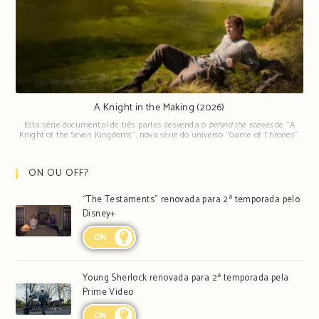
A Knight in the Making (2026)
Esta série documental de três partes desvenda o
behind the scenes
de "A
Knight of the Seven Kingdoms", nova série do universo "Game of Thrones".
ON OU OFF?
“The Testaments” renovada para 2ª temporada pelo
Disney+
ON
Young Sherlock renovada para 2ª temporada pela
Prime Video
ON