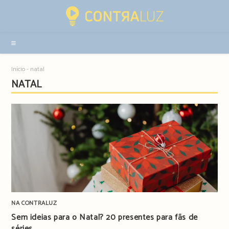
Resultados
da
pesquisa
-
sidebar
Início
-
natal
NATAL
NA CONTRALUZ
Sem ideias para o Natal? 20 presentes para fãs de
séries