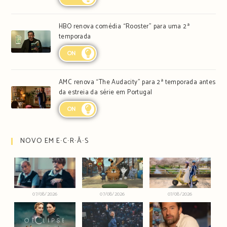
HBO renova comédia “Rooster” para uma 2ª
temporada
ON
AMC renova “The Audacity” para 2ª temporada antes
da estreia da série em Portugal
ON
NOVO EM E∙C∙R∙Ã∙S
07/08/2026
07/08/2026
07/08/2026