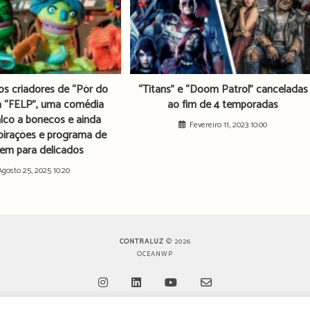
 criadores de “Pôr do
“Titans” e “Doom Patrol” canceladas
a “FELP”, uma comédia
ao fim de 4 temporadas
lco a bonecos e ainda
Fevereiro 11, 2023 10:00
pirações e programa de
em para delicados
Agosto 25, 2025 10:20
CONTRALUZ
© 2026
OCEANWP