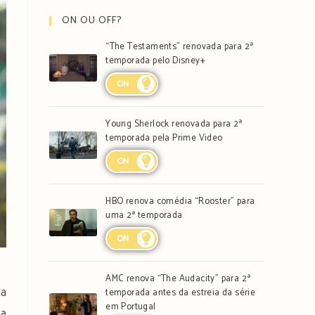
ON OU OFF?
“The Testaments” renovada para 2ª
temporada pelo Disney+
ON
Young Sherlock renovada para 2ª
temporada pela Prime Video
ON
HBO renova comédia “Rooster” para
uma 2ª temporada
ON
AMC renova “The Audacity” para 2ª
 a
temporada antes da estreia da série
em Portugal
ta