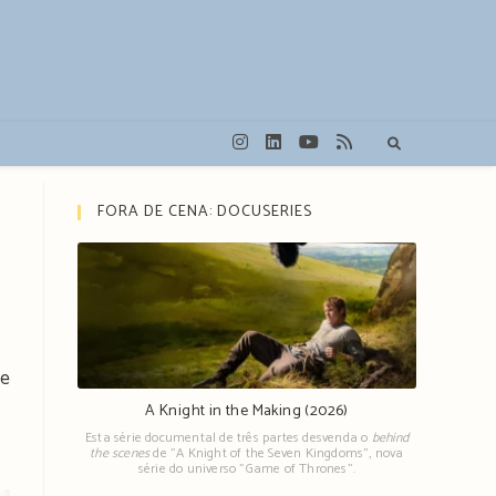
FORA DE CENA: DOCUSERIES
he
A Knight in the Making (2026)
Esta série documental de três partes desvenda o
behind
the scenes
de "A Knight of the Seven Kingdoms", nova
série do universo "Game of Thrones".