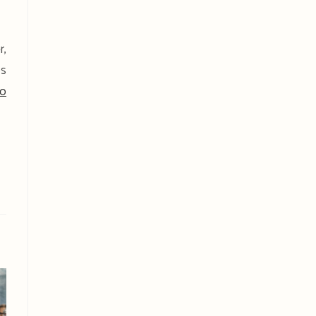
r,
os
no