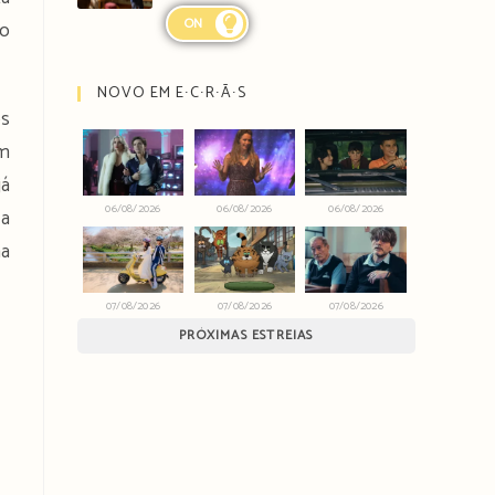
ON
do
NOVO EM E∙C∙R∙Ã∙S
os
um
já
06/08/2026
06/08/2026
06/08/2026
 a
na
07/08/2026
07/08/2026
07/08/2026
PRÓXIMAS ESTREIAS