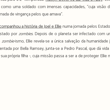
 como uma soldado com imensas capacidades, “cuja visão 
rnada de vingança pelos que amava”.
companhou a história de Joel e Ellie
numa jornada pelos Estad
istado por
zombies
. Depois de o planeta ser infectado com 
e
zombie
-ismo, Ellie revela-se a única salvação da humanidade 
ntada por Bella Ramsey, junta-se a Pedro Pascal, que dá vida
a própria filha -, cuja missão passa a ser a de proteger Ellie 