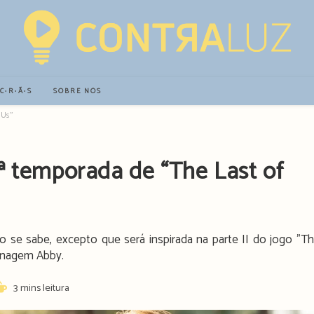
∙C∙R∙Ã∙S
SOBRE NÓS
 Us”
ª temporada de “The Last of
 se sabe, excepto que será inspirada na parte II do jogo "T
sonagem Abby.
eading
3 mins leitura
ime: