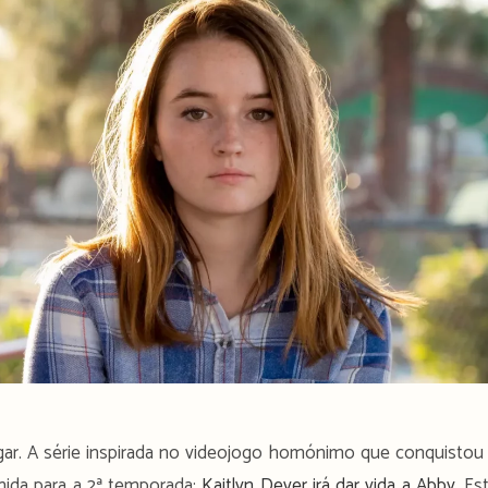
r. A série inspirada no videojogo homónimo que conquistou
lhida para a 2ª temporada:
Kaitlyn Dever irá dar vida a Abby
. Es