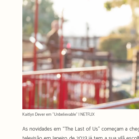
Kaitlyn Dever em "Unbelievable" | NETFLIX
As novidades em “The Last of Us” começam a chega
televisão em Janeiro de 2023 já tem a sua vilã esco