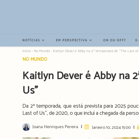
Resultados
da
pesquisa
-
sidebar
NOTÍCIAS
EM PERSPECTIVA
ON OU OFF?
E
Início
-
No Mundo
-
Kaitlyn Dever é Abby na 2ª temporada de “The Last of
Post
NO MUNDO
category:
Kaitlyn Dever é Abby na 2
Us”
Da 2ª temporada, que está prevista para 2025 pouco
Last of Us", de 2020, o que incluí a chegada da per
Post
Joana Henriques Pereira
Artigo
R
Janeiro 10, 2024 15:00
author:
publicado:
t