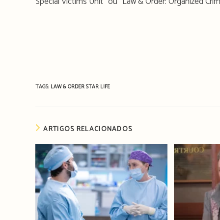
Special Victims Unit” ou “Law & Order: Organized Cri
TAGS:
LAW & ORDER
STAR LIFE
ARTIGOS RELACIONADOS