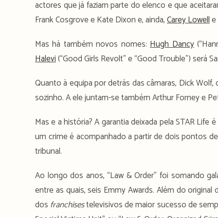
actores que já faziam parte do elenco e que aceitar
Frank Cosgrove e Kate Dixon e, ainda,
Carey Lowell
e
Mas há também novos nomes:
Hugh Dancy
(“Hann
Halevi
(“Good Girls Revolt” e “Good Trouble”) será 
Quanto à equipa por detrás das câmaras, Dick Wolf, c
sozinho. A ele juntam-se também Arthur Forney e P
Mas e a história? A garantia deixada pela STAR Life
um crime é acompanhado a partir de dois pontos de v
tribunal.
Ao longo dos anos, “Law & Order” foi somando ga
entre as quais, seis Emmy Awards. Além do original 
dos
franchises
televisivos de maior sucesso de semp