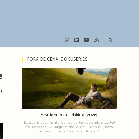
FORA DE CENA: DOCUSERIES
e
ta
A Knight in the Making (2026)
Esta série documental de três partes desvenda o
behind
the scenes
de "A Knight of the Seven Kingdoms", nova
série do universo "Game of Thrones".