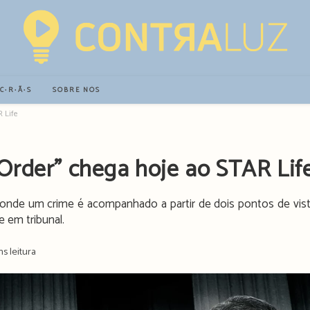
∙C∙R∙Ã∙S
SOBRE NÓS
 Life
Order” chega hoje ao STAR Lif
 onde um crime é acompanhado a partir de dois pontos de vis
e em tribunal.
ns leitura