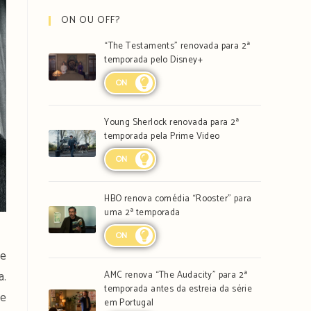
ON OU OFF?
“The Testaments” renovada para 2ª
temporada pelo Disney+
ON
Young Sherlock renovada para 2ª
temporada pela Prime Video
ON
HBO renova comédia “Rooster” para
uma 2ª temporada
ON
ue
a.
AMC renova “The Audacity” para 2ª
temporada antes da estreia da série
 e
em Portugal