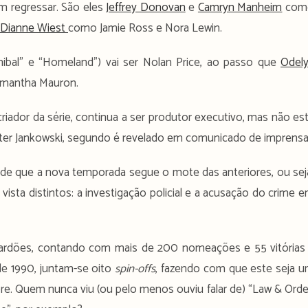
am regressar. São eles
Jeffrey Donovan
e
Camryn Manheim
com
Dianne Wiest
como Jamie Ross e Nora Lewin.
ibal” e “Homeland”) vai ser Nolan Price, ao passo que
Odel
Samantha Mauron.
riador da série, continua a ser produtor executivo, mas não es
eter Jankowski, segundo é revelado em comunicado de imprensa
 é de que a nova temporada segue o mote das anteriores, ou sej
ista distintos: a investigação policial e a acusação do crime 
lardões, contando com mais de 200 nomeações e 55 vitórias
de 1990, juntam-se oito
spin-offs
, fazendo com que este seja 
re. Quem nunca viu (ou pelo menos ouviu falar de) “Law & Orde