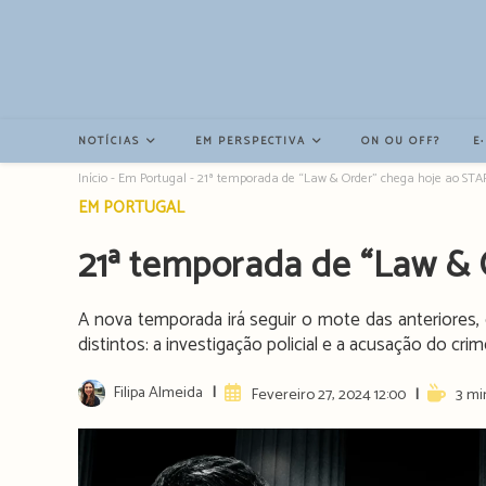
Resultados
da
pesquisa
-
sidebar
NOTÍCIAS
EM PERSPECTIVA
ON OU OFF?
E
Início
-
Em Portugal
-
21ª temporada de “Law & Order” chega hoje ao STAR
Post
EM PORTUGAL
category:
21ª temporada de “Law & 
A nova temporada irá seguir o mote das anteriores,
distintos: a investigação policial e a acusação do crim
Post
Filipa Almeida
Artigo
Reading
Fevereiro 27, 2024 12:00
3 mi
author:
publicado:
time: