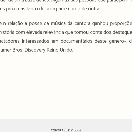
oder de uma base de fãs. Algumas das pessoas que participam 
ontes próximas tanto de uma parte como de outra.
 em relação à posse da música da cantora ganhou proporçõ
 história com elevada relevância que tomou conta dos destaqu
ectadores interessados em documentários deste género», d
Warner Bros. Discovery Reino Unido.
CONTRALUZ
© 2026