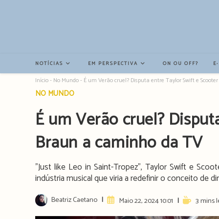
Resultados
da
pesquisa
-
sidebar
NOTÍCIAS
EM PERSPECTIVA
ON OU OFF?
E
Início
-
No Mundo
-
É um Verão cruel? Disputa entre Taylor Swift e Scoot
Post
NO MUNDO
category:
É um Verão cruel? Disputa
Braun a caminho da TV
"Just like Leo in Saint-Tropez", Taylor Swift e Sco
indústria musical que viria a redefinir o conceito de di
Post
Beatriz Caetano
Artigo
Reading
Maio 22, 2024 10:01
3 mins l
author:
publicado:
time: