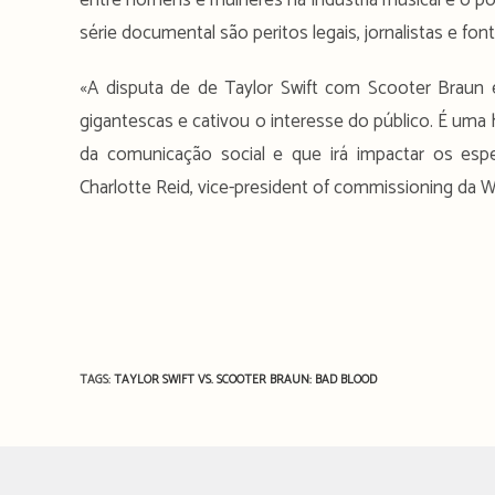
entre homens e mulheres na indústria musical e o p
série documental são peritos legais, jornalistas e f
«A disputa de de Taylor Swift com Scooter Braun
gigantescas e cativou o interesse do público. É uma
da comunicação social e que irá impactar os esp
Charlotte Reid, vice-president of commissioning da 
TAGS:
TAYLOR SWIFT VS. SCOOTER BRAUN: BAD BLOOD