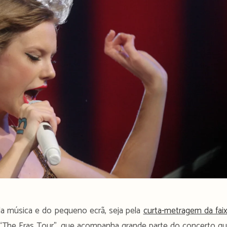
 da música e do pequeno ecrã, seja pela
curta-metragem da fai
 “The Eras Tour”, que acompanha grande parte do concerto q