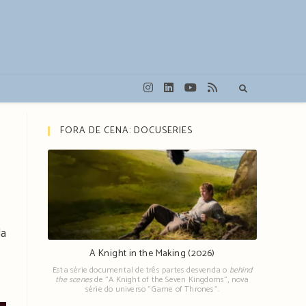
FORA DE CENA: DOCUSERIES
da
A Knight in the Making (2026)
Esta série documental de três partes desvenda o
behind
the scenes
de "A Knight of the Seven Kingdoms", nova
série do universo "Game of Thrones".