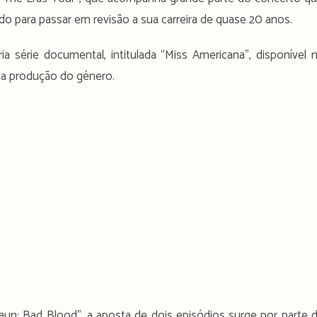
do para passar em revisão a sua carreira de quase 20 anos.
a série documental, intitulada “Miss Americana”, disponível 
uma produção do género.
aun: Bad Blood”, a aposta de dois episódios surge por parte 