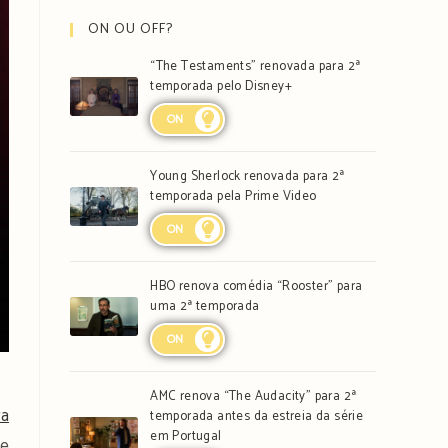
ON OU OFF?
“The Testaments” renovada para 2ª
temporada pelo Disney+
ON
Young Sherlock renovada para 2ª
temporada pela Prime Video
ON
HBO renova comédia “Rooster” para
uma 2ª temporada
ON
AMC renova “The Audacity” para 2ª
xa
temporada antes da estreia da série
em Portugal
ue