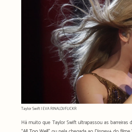
Taylor Swift | EVA RINALDI/FLICKR
Há muito que Taylor Swift ultrapassou as barreiras
“All Too Well”
ou pela chegada ao Disney+ do filme