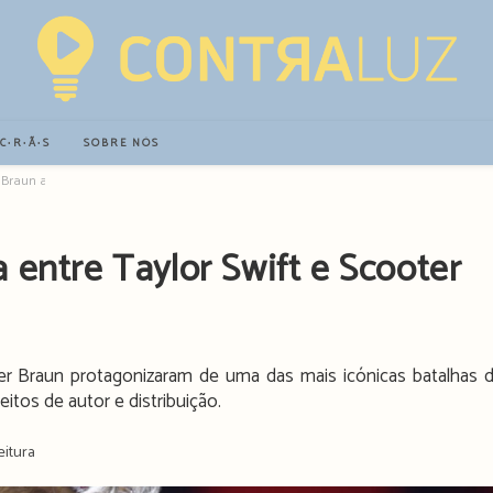
∙C∙R∙Ã∙S
SOBRE NÓS
er Braun a caminho da TV
 entre Taylor Swift e Scooter
oter Braun protagonizaram de uma das mais icónicas batalhas 
reitos de autor e distribuição.
eitura