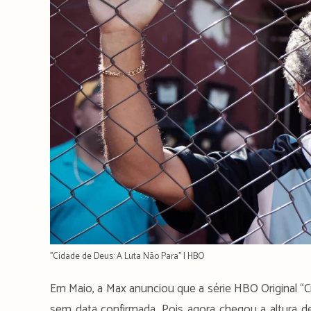
''Cidade de Deus: A Luta Não Para'' | HBO
Em Maio, a Max anunciou que a série HBO Original “
sem data confirmada. Pois agora chegou a altura d