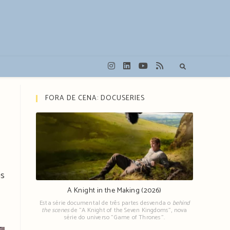
FORA DE CENA: DOCUSERIES
as
A Knight in the Making (2026)
Esta série documental de três partes desvenda o
behind
the scenes
de "A Knight of the Seven Kingdoms", nova
série do universo "Game of Thrones".