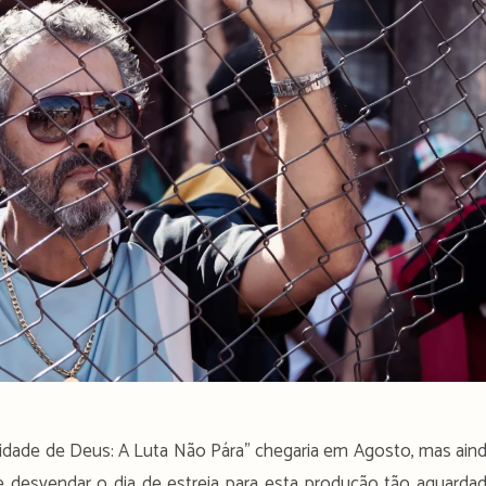
Cidade de Deus: A Luta Não Pára” chegaria em Agosto, mas ain
e desvendar o dia de estreia para esta produção tão aguarda