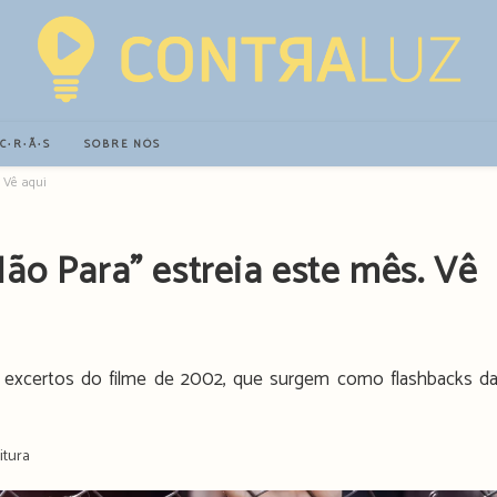
∙C∙R∙Ã∙S
SOBRE NÓS
Vê aqui o trailer
ão Para” estreia este mês. Vê
 excertos do filme de 2002, que surgem como flashbacks d
itura