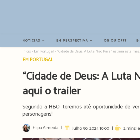
Resultados
da
pesquisa
-
sidebar
NOTÍCIAS
EM PERSPECTIVA
ON OU OFF?
E
Início
-
Em Portugal
-
“Cidade de Deus: A Luta Não Para” estreia este mês. 
Post
EM PORTUGAL
category:
“Cidade de Deus: A Luta N
aqui o trailer
Segundo a HBO, teremos até oportunidade de ver
personagens!
Post
Filipa Almeida
Artigo
Reading
Julho 30, 2024 10:00
2 mins le
author:
publicado:
time: