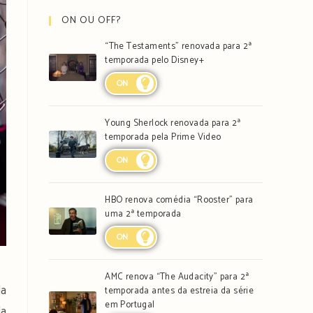
ON OU OFF?
“The Testaments” renovada para 2ª
temporada pelo Disney+
ON
Young Sherlock renovada para 2ª
temporada pela Prime Video
ON
HBO renova comédia “Rooster” para
uma 2ª temporada
ON
AMC renova “The Audacity” para 2ª
da
temporada antes da estreia da série
em Portugal
da