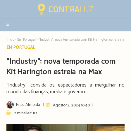
Resultados
da
pesquisa
-
sidebar
Início
-
Em Portugal
-
“Industry”: nova temporada com Kit Harington estreia na Ma
Post
EM PORTUGAL
category:
“Industry”: nova temporada com
Kit Harington estreia na Max
"Industry" convida os espectadores a mergulhar no
mundo das finanças, media e governo.
Post
Filipa Almeida
Artigo
Agosto 12, 2024 10:40
author:
publicado:
Reading
2 mins leitura
time: