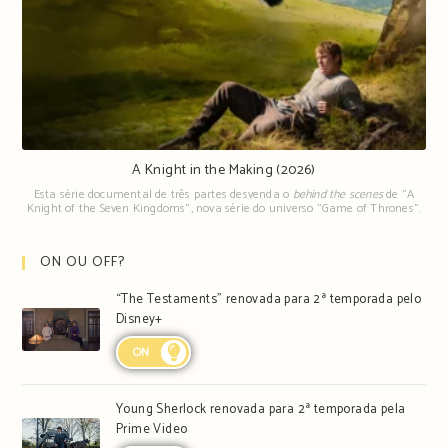
A Knight in the Making (2026)
Esta série documental de três partes desvenda o
behind the scenes
de "A
Knight of the Seven Kingdoms", nova série do universo "Game of Thrones".
ON OU OFF?
“The Testaments” renovada para 2ª temporada pelo
Disney+
ON
Young Sherlock renovada para 2ª temporada pela
Prime Video