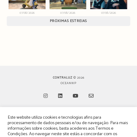
07/08/2026
07/08/2026
07/08/2026
PRÓXIMAS ESTREIAS
CONTRALUZ
© 2026
OCEANWP
Opens
Opens
Opens
Opens
Este website utiliza cookies e tecnologias afins para
in
in
in
in
TERMOS, CONDIÇÕES & POLÍTICA DE PRIVACIDADE
processamento de dados pessoais e/ou de navegação. Para mais
a
a
a
a
informações sobre cookies, basta acederes aos
Termos e
ESTATUTO EDITORIAL
Condições
. Ao navegar neste site estás a concordar com os
new
new
new
new