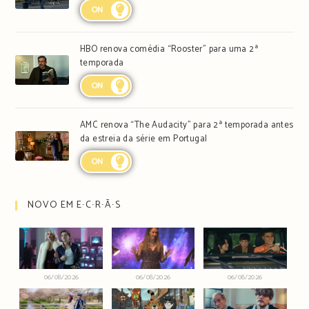
ON
HBO renova comédia “Rooster” para uma 2ª
temporada
ON
AMC renova “The Audacity” para 2ª temporada antes
da estreia da série em Portugal
ON
NOVO EM E∙C∙R∙Ã∙S
06/08/2026
06/08/2026
06/08/2026