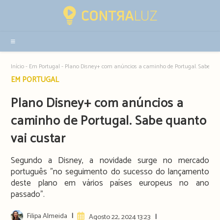
Resultados
da
pesquisa
-
sidebar
Início
-
Em Portugal
-
Plano Disney+ com anúncios a caminho de Portugal. Sabe qua
Post
EM PORTUGAL
category:
Plano Disney+ com anúncios a
caminho de Portugal. Sabe quanto
vai custar
Segundo a Disney, a novidade surge no mercado
português "no seguimento do sucesso do lançamento
deste plano em vários países europeus no ano
passado".
Post
Filipa Almeida
Artigo
Agosto 22, 2024 13:23