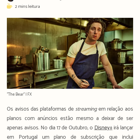
author:
publicado:
Reading
2 mins leitura
time:
''The Bear'' | FX
Os avisos das plataformas de
streaming
em relação aos
planos com anúncios estão mesmo a deixar de ser
apenas avisos. No dia 17 de Outubro, o
Disney+
irá lançar
em Portugal um plano de subscrição que inclui