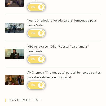
ON
Young Sherlock renovada para 2ª temporada pela
Prime Video
ON
HBO renova comédia “Rooster” para uma 2ª
temporada
ON
AMC renova “The Audacity” para 2ª temporada antes
da estreia da série em Portugal
ON
NOVO EM E∙C∙R∙Ã∙S