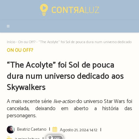
Resultados
da
pesquisa
-
sidebar
Início
-
On ou Off?
-
“The Acolyte” foi Sol de pouca dura num universo dedicado aos
Post
ON OU OFF?
category:
“The Acolyte” foi Sol de pouca
dura num universo dedicado aos
Skywalkers
A mais recente série
live-action
do universo Star Wars foi
cancelada, deixando em aberto a história das
personagens.
Post
Beatriz Caetano
Artigo
Agosto 21, 2024 14:12
author:
publicado:
Reading