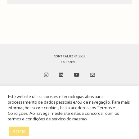
CONTRALUZ
© 2026
OCEANWP
Opens
Opens
Opens
Opens
Este website utiliza cookies e tecnologias afins para
in
in
in
in
TERMOS, CONDIÇÕES & POLÍTICA DE PRIVACIDADE
processamento de dados pessoais e/ou de navegação. Para mais
a
a
a
a
informações sobre cookies, basta acederes aos
Termos e
ESTATUTO EDITORIAL
Condições
. Ao navegar neste site estás a concordar com os
new
new
new
new
termos e condições de serviço do mesmo.
tab
tab
tab
tab
POLÍTICA DE PUBLICIDADE E ANÚNCIOS
Aceitar
CONTACTOS