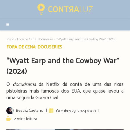
Resultados
da
pesquisa
-
sidebar
Início
-
Fora de Cena: docuseries
-
“Wyatt Earp and the Cowboy War” (2024)
Post
FORA DE CENA: DOCUSERIES
category:
“Wyatt Earp and the Cowboy War”
(2024)
O
docudrama
da Netflix dá conta de uma das rixas
pistoleiras mais famosas dos EUA, que quase levou a
uma segunda Guerra Civil.
Post
Beatriz Caetano
Artigo
Outubro 23, 2024 10:00
author:
publicado:
Reading
2 mins leitura
time: