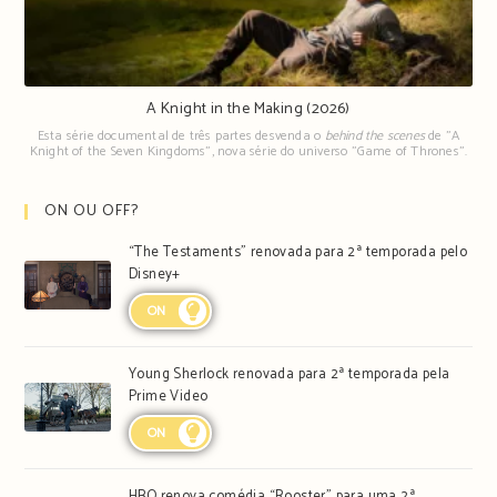
A Knight in the Making (2026)
Esta série documental de três partes desvenda o
behind the scenes
de "A
Knight of the Seven Kingdoms", nova série do universo "Game of Thrones".
ON OU OFF?
“The Testaments” renovada para 2ª temporada pelo
Disney+
ON
Young Sherlock renovada para 2ª temporada pela
Prime Video
ON
HBO renova comédia “Rooster” para uma 2ª