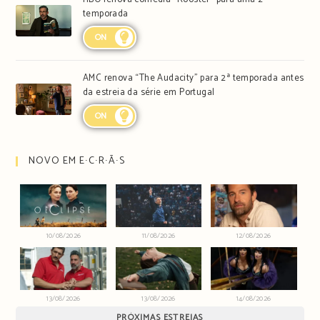
temporada
ON
AMC renova “The Audacity” para 2ª temporada antes
da estreia da série em Portugal
ON
NOVO EM E∙C∙R∙Ã∙S
10/08/2026
11/08/2026
12/08/2026
13/08/2026
13/08/2026
14/08/2026
PRÓXIMAS ESTREIAS