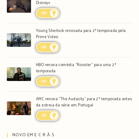
Disney+
ON
Young Sherlock renovada para 2ª temporada pela
Prime Video
ON
HBO renova comédia “Rooster” para uma 2ª
temporada
ON
AMC renova “The Audacity” para 2ª temporada antes
da estreia da série em Portugal
ON
NOVO EM E∙C∙R∙Ã∙S