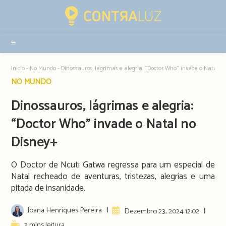
Resultados
da
pesquisa
-
sidebar
Início
-
No Mundo
-
Dinossauros, lágrimas e alegria: “Doctor Who” invade o Natal n
Post
NO MUNDO
category:
Dinossauros, lágrimas e alegria:
“Doctor Who” invade o Natal no
Disney+
O Doctor de Ncuti Gatwa regressa para um especial de
Natal recheado de aventuras, tristezas, alegrias e uma
pitada de insanidade.
Post
Joana Henriques Pereira
Artigo
Dezembro 23, 2024 12:02
author:
publicado:
Reading
2 mins leitura