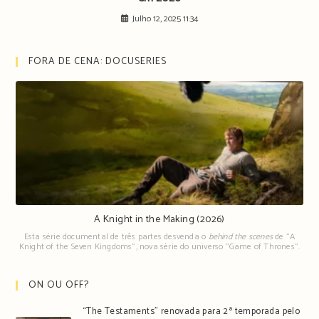
Julho 12, 2025 11:34
FORA DE CENA: DOCUSERIES
A Knight in the Making (2026)
Esta série documental de três partes desvenda o
behind the scenes
de "A
Knight of the Seven Kingdoms", nova série do universo "Game of Thrones".
ON OU OFF?
“The Testaments” renovada para 2ª temporada pelo