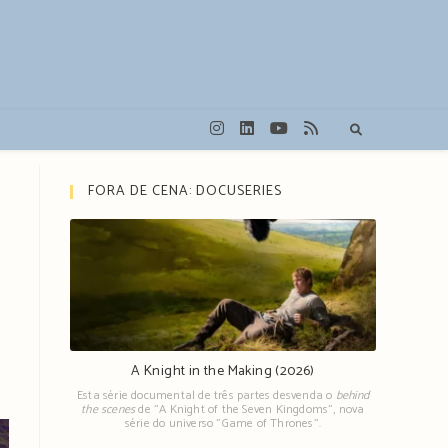
FORA DE CENA: DOCUSERIES
A Knight in the Making (2026)
Esta série documental de três partes desvenda o
behind
the scenes
de "A Knight of the Seven Kingdoms", nova
série do universo "Game of Thrones".