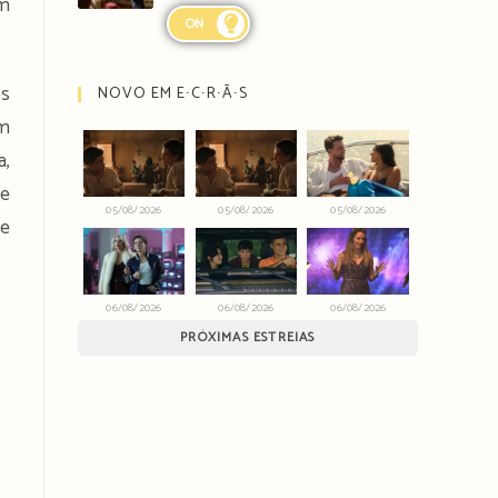
em
ON
es
NOVO EM E∙C∙R∙Ã∙S
om
a,
 e
05/08/2026
05/08/2026
05/08/2026
ue
06/08/2026
06/08/2026
06/08/2026
PRÓXIMAS ESTREIAS