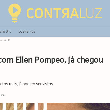
∙C∙R∙Ã∙S
SOBRE NÓS
gou ao Disney+
com Ellen Pompeo, já chegou
ctos reais, já podem ser vistos.
tura