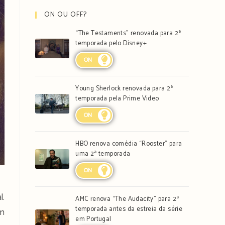
ON OU OFF?
“The Testaments” renovada para 2ª
temporada pelo Disney+
ON
Young Sherlock renovada para 2ª
temporada pela Prime Video
ON
HBO renova comédia “Rooster” para
uma 2ª temporada
ON
l.
AMC renova “The Audacity” para 2ª
temporada antes da estreia da série
om
em Portugal