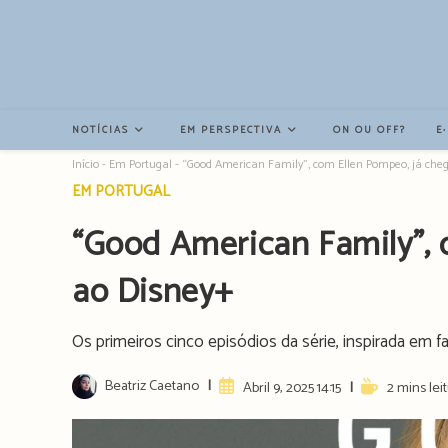
Resultados
da
pesquisa
-
sidebar
NOTÍCIAS
EM PERSPECTIVA
ON OU OFF?
E
Início
-
Em Portugal
-
“Good American Family”, com Ellen Pompeo, já che
Post
EM PORTUGAL
category:
“Good American Family”, 
ao Disney+
Os primeiros cinco episódios da série, inspirada em fa
Post
Beatriz Caetano
Artigo
Reading
Abril 9, 2025 14:15
2 mins lei
author:
publicado:
time: