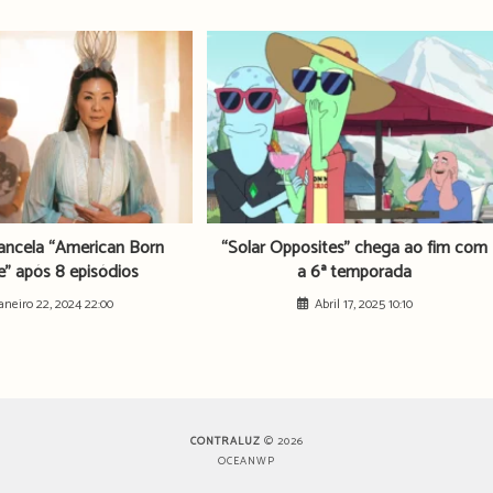
ancela “American Born
“Solar Opposites” chega ao fim com
e” após 8 episódios
a 6ª temporada
aneiro 22, 2024 22:00
Abril 17, 2025 10:10
CONTRALUZ
© 2026
OCEANWP