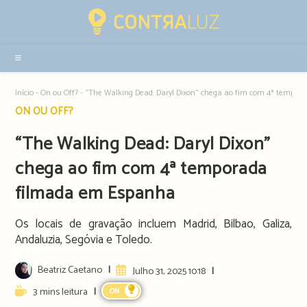
Resultados
da
pesquisa
-
sidebar
Início
-
On ou Off?
-
“The Walking Dead: Daryl Dixon” chega ao fim com 4ª tempo
Post
ON OU OFF?
category:
“The Walking Dead: Daryl Dixon”
chega ao fim com 4ª temporada
filmada em Espanha
Os locais de gravação incluem Madrid, Bilbao, Galiza,
Andaluzia, Segóvia e Toledo.
Post
Beatriz Caetano
Artigo
Julho 31, 2025 10:18
author:
publicado:
Reading
3 mins leitura
ON
time: