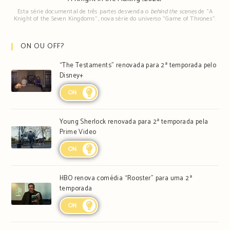
Esta série documental de três partes desvenda o
behind the scenes
de "A
Knight of the Seven Kingdoms", nova série do universo "Game of Thrones".
ON OU OFF?
“The Testaments” renovada para 2ª temporada pelo
Disney+
ON
Young Sherlock renovada para 2ª temporada pela
Prime Video
ON
HBO renova comédia “Rooster” para uma 2ª
temporada
ON