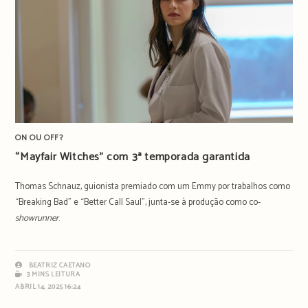
ON OU OFF?
“Mayfair Witches” com 3ª temporada garantida
Thomas Schnauz, guionista premiado com um Emmy por trabalhos como
“Breaking Bad” e “Better Call Saul”, junta-se à produção como co-
showrunner
.
BEATRIZ CAETANO
3 MINS LEITURA
ABRIL 14, 2025 16:24