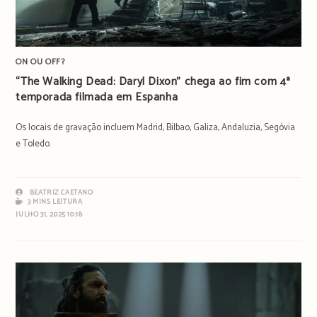
ON OU OFF?
“The Walking Dead: Daryl Dixon” chega ao fim com 4ª
temporada filmada em Espanha
Os locais de gravação incluem Madrid, Bilbao, Galiza, Andaluzia, Segóvia
e Toledo.
BEATRIZ CAETANO
3 MINS LEITURA
JULHO 31, 2025 10:18