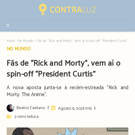
Resultados
da
pesquisa
-
sidebar
Início
-
No Mundo
-
Fãs de “Rick and Morty”, vem aí o spin-off “President Curtis”
Post
NO MUNDO
category:
Fãs de “Rick and Morty”, vem aí o
spin-off “President Curtis”
A nova aposta junta-se à recém-estreada "Rick and
Morty: The Anime".
Post
Beatriz Caetano
Artigo
Agosto 9, 2025 11:16
author:
publicado:
Reading
2 mins leitura
time: