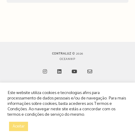
CONTRALUZ
© 2026
OCEANWP
Opens
Opens
Opens
Opens
Este website utiliza cookies e tecnologias afins para
in
in
in
in
TERMOS, CONDIÇÕES & POLÍTICA DE PRIVACIDADE
processamento de dados pessoais e/ou de navegação. Para mais
a
a
a
a
informações sobre cookies, basta acederes aos
Termos e
ESTATUTO EDITORIAL
Condições
. Ao navegar neste site estás a concordar com os
new
new
new
new
termos e condições de serviço do mesmo.
tab
tab
tab
tab
POLÍTICA DE PUBLICIDADE E ANÚNCIOS
Aceitar
CONTACTOS