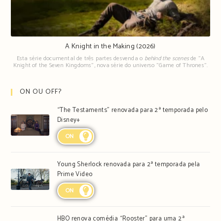
A Knight in the Making (2026)
Esta série documental de três partes desvenda o
behind the scenes
de "A
Knight of the Seven Kingdoms", nova série do universo "Game of Thrones".
ON OU OFF?
“The Testaments” renovada para 2ª temporada pelo
Disney+
ON
Young Sherlock renovada para 2ª temporada pela
Prime Video
ON
HBO renova comédia “Rooster” para uma 2ª