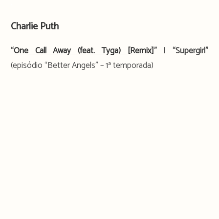
.
Charlie Puth
“
One Call Away (feat. Tyga) [Remix]
”
|
“Supergirl”
(episódio “Better Angels” – 1ª temporada)