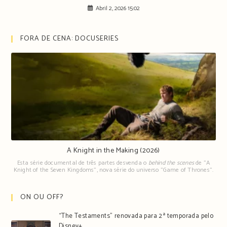
Abril 2, 2026 15:02
FORA DE CENA: DOCUSERIES
A Knight in the Making (2026)
Esta série documental de três partes desvenda o
behind the scenes
de "A
Knight of the Seven Kingdoms", nova série do universo "Game of Thrones".
ON OU OFF?
“The Testaments” renovada para 2ª temporada pelo
Disney+