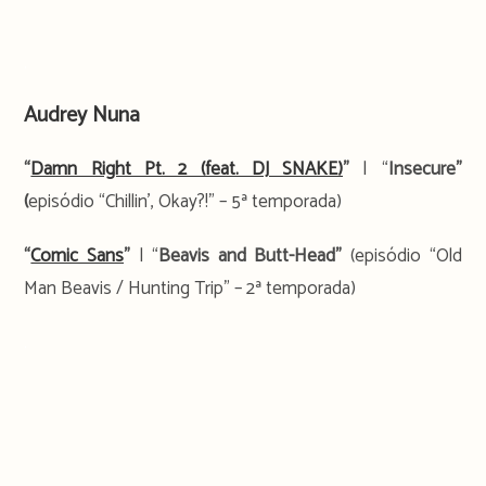
.
Audrey Nuna
“
Damn Right Pt. 2 (feat. DJ SNAKE)
”
| “
Insecure”
(
episódio “Chillin’, Okay?!” – 5ª temporada)
“
Comic Sans
”
| “
Beavis and Butt-Head”
(episódio “Old
Man Beavis / Hunting Trip” – 2ª temporada)
.