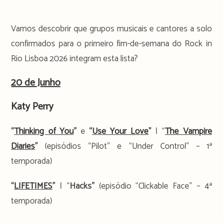
Vamos descobrir que grupos musicais e cantores a solo
confirmados para o primeiro fim-de-semana do Rock in
Rio Lisboa 2026 integram esta lista?
20 de Junho
Katy Perry
“
Thinking of You
”
e
“
Use Your Love
”
| “
The Vampire
Diaries
”
(episódios “Pilot” e “Under Control” – 1ª
temporada)
“
LIFETIMES
”
| “
Hacks”
(episódio “Clickable Face” – 4ª
temporada)