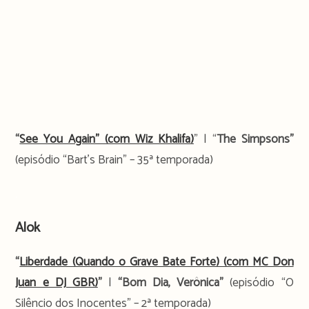
“
See You Again” (com Wiz Khalifa)
” | “
The Simpsons”
(episódio “Bart’s Brain” – 35ª temporada)
.
Alok
“
Liberdade (Quando o Grave Bate Forte) (com MC Don
Juan e DJ GBR)
”
|
“Bom Dia, Verônica”
(episódio “O
Silêncio dos Inocentes” – 2ª temporada)