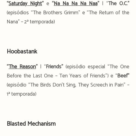
“
Saturday Night
”
e
“
Na Na Na Na Naa
”
| “
The O.C.”
(episódios “The Brothers Grimm” e “The Return of the
Nana” – 2ª temporada)
.
Hoobastank
“
The Reason
”
| “
Friends”
(episódio especial “The One
Before the Last One – Ten Years of Friends”) e “
Beef”
(episódio “The Birds Don’t Sing, They Screech in Pain” –
1ª temporada)
.
Blasted Mechanism