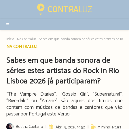
Resultados
da
pesquisa
-
sidebar
Início
-
Na Contraluz
-
Sabes em que banda sonora de séries estes artistas do Rock i
Post
NA CONTRALUZ
category:
Sabes em que banda sonora de
séries estes artistas do Rock in Rio
Lisboa 2026 já participaram?
"The Vampire Diaries", "Gossip Girl", "Supernatural",
"Riverdale" ou "Arcane" são alguns dos títulos que
contam com músicas de bandas e cantores que vão
passar por Portugal este Verão.
Post
Beatriz Caetano
Artigo
Reading
Abril 9, 2026 14:52
11 mins leitura