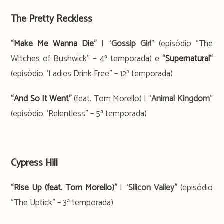
The Pretty Reckless
“
Make Me Wanna Die
”
| “
Gossip Girl
” (episódio “The
Witches of Bushwick” – 4ª temporada) e
“
Supernatural
“
(episódio “Ladies Drink Free” – 12ª temporada)
“
And So It Went
”
(feat. Tom Morello) | “
Animal Kingdom
”
(episódio “Relentless” – 5ª temporada)
.
Cypress Hill
“
Rise Up (feat. Tom Morello)
”
| “
Silicon Valley”
(episódio
“The Uptick”
– 3ª temporada)