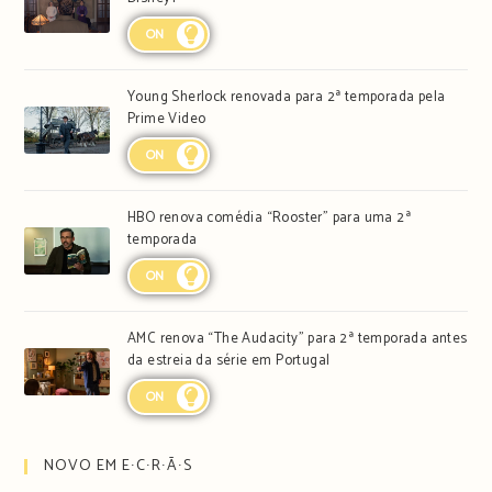
ON
Young Sherlock renovada para 2ª temporada pela
Prime Video
ON
HBO renova comédia “Rooster” para uma 2ª
temporada
ON
AMC renova “The Audacity” para 2ª temporada antes
da estreia da série em Portugal
ON
NOVO EM E∙C∙R∙Ã∙S