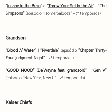
“
Insane in the Brain
”
e
“
Throw Your Set in the Air
”
| “
The
Simpsons” (
episódio “Homerpalooza” – 7ª temporada)
.
Grandson
“
Blood // Water
”
| “
Riverdale”
(episódio
“Chapter Thirty-
Four: Judgment Night”
– 2ª temporada)
“
GOOD MOOD” (De’Wayne feat. grandson)
” | “
Gen V
“
(episódio “New Year, New U” – 2ª temporada)
.
Kaiser Chiefs