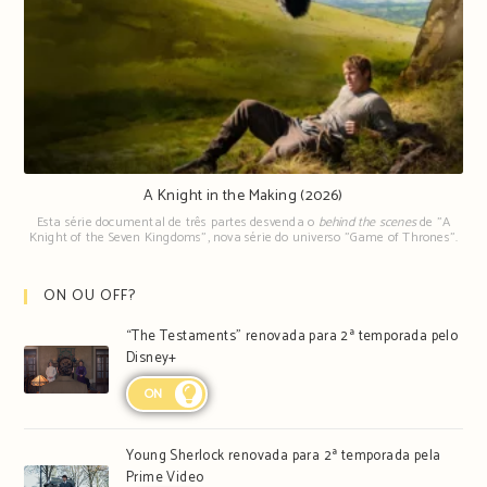
A Knight in the Making (2026)
Esta série documental de três partes desvenda o
behind the scenes
de "A
Knight of the Seven Kingdoms", nova série do universo "Game of Thrones".
ON OU OFF?
“The Testaments” renovada para 2ª temporada pelo
Disney+
ON
Young Sherlock renovada para 2ª temporada pela
Prime Video