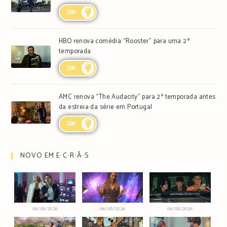
ON
HBO renova comédia “Rooster” para uma 2ª
temporada
ON
AMC renova “The Audacity” para 2ª temporada antes
da estreia da série em Portugal
ON
NOVO EM E∙C∙R∙Ã∙S
06/08/2026
06/08/2026
06/08/2026