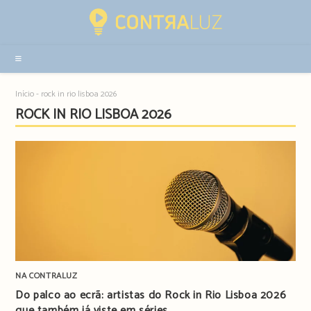
Resultados
da
pesquisa
-
sidebar
Início
-
rock in rio lisboa 2026
ROCK IN RIO LISBOA 2026
NA CONTRALUZ
Do palco ao ecrã: artistas do Rock in Rio Lisboa 2026
que também já viste em séries