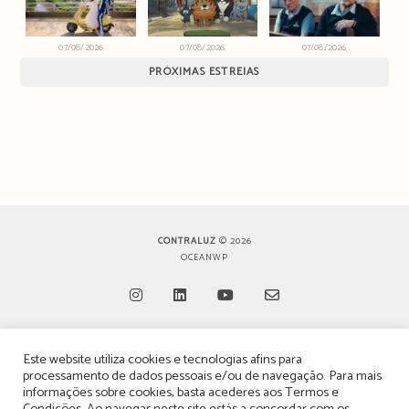
07/08/2026
07/08/2026
07/08/2026
PRÓXIMAS ESTREIAS
CONTRALUZ
© 2026
OCEANWP
Opens
Opens
Opens
Opens
Este website utiliza cookies e tecnologias afins para
in
in
in
in
TERMOS, CONDIÇÕES & POLÍTICA DE PRIVACIDADE
processamento de dados pessoais e/ou de navegação. Para mais
a
a
a
a
informações sobre cookies, basta acederes aos
Termos e
ESTATUTO EDITORIAL