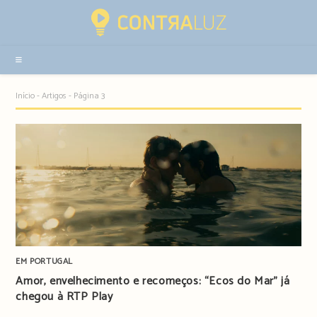
Resultados
da
pesquisa
-
sidebar
Início
-
Artigos
-
Página 3
EM PORTUGAL
Amor, envelhecimento e recomeços: “Ecos do Mar” já
chegou à RTP Play