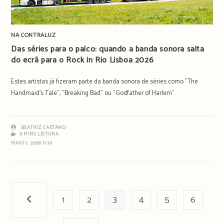
NA CONTRALUZ
Das séries para o palco: quando a banda sonora salta
do ecrã para o Rock in Rio Lisboa 2026
Estes artistas já fizeram parte da banda sonora de séries como "The
Handmaid's Tale", "Breaking Bad" ou "Godfather of Harlem".
BEATRIZ CAETANO
9 MINS LEITURA
MAIO 1, 2026 11:10
1
2
3
4
5
6
Página anterior