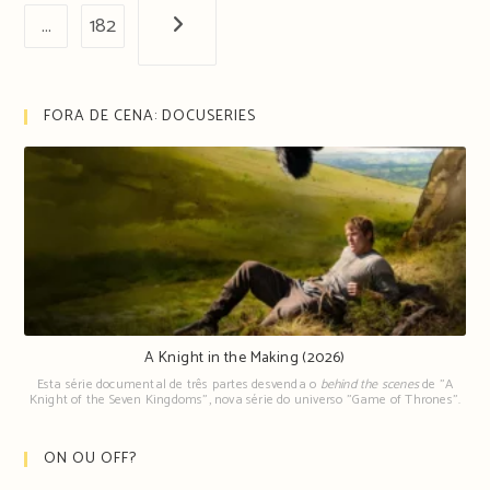
…
182
Próxima página
FORA DE CENA: DOCUSERIES
A Knight in the Making (2026)
Esta série documental de três partes desvenda o
behind the scenes
de "A
Knight of the Seven Kingdoms", nova série do universo "Game of Thrones".
ON OU OFF?