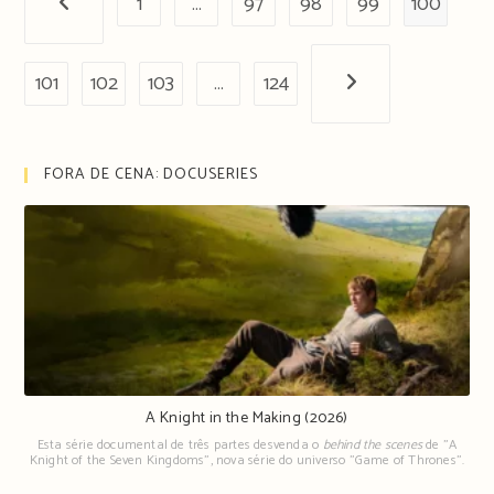
1
…
97
98
99
100
Página anterior
101
102
103
…
124
Próxima página
FORA DE CENA: DOCUSERIES
A Knight in the Making (2026)
Esta série documental de três partes desvenda o
behind the scenes
de "A
Knight of the Seven Kingdoms", nova série do universo "Game of Thrones".