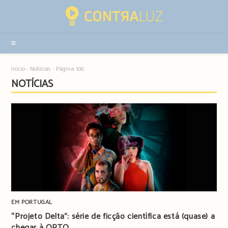
Resultados
da
pesquisa
-
sidebar
Início
-
Notícias
-
Página 100
NOTÍCIAS
EM PORTUGAL
“Projeto Delta”: série de ficção científica está (quase) a
chegar à OPTO