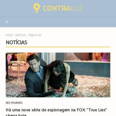
Resultados
da
pesquisa
-
sidebar
Início
-
Notícias
-
Página 90
NOTÍCIAS
NO MUNDO
Há uma nova série de espionagem na FOX: “True Lies”
chega hoje