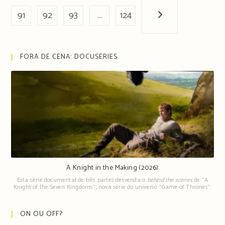
91
92
93
…
124
Próxima página
FORA DE CENA: DOCUSERIES
A Knight in the Making (2026)
Esta série documental de três partes desvenda o
behind the scenes
de "A
Knight of the Seven Kingdoms", nova série do universo "Game of Thrones".
ON OU OFF?