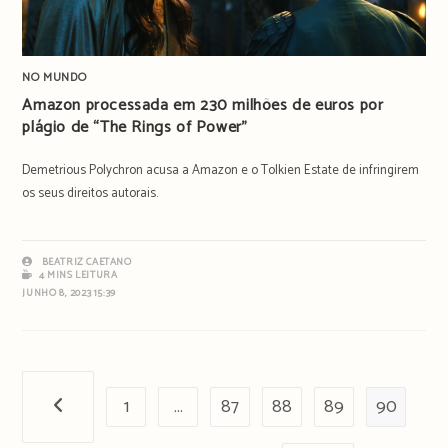
NO MUNDO
Amazon processada em 230 milhões de euros por
plágio de “The Rings of Power”
Demetrious Polychron acusa a Amazon e o Tolkien Estate de infringirem
os seus direitos autorais.
BEATRIZ CAETANO
4 MINS LEITURA
JUNHO 8, 2023 15:39
1
…
87
88
89
90
Página anterior