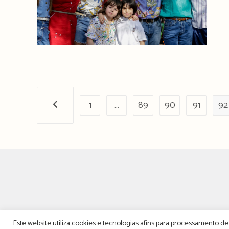
1
…
89
90
91
92
Página anterior
Este website utiliza cookies e tecnologias afins para processamento 