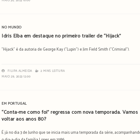
MAIO 30, 2023 10:00
NO MUNDO
Idris Elba em destaque no primeiro trailer de “Hijack”
"Hijack" é da autoria de George Kay ("Lupin") e Jim Field Smith ("Criminal").
FILIPA ALMEIDA
2 MINS LEITURA
MAIO 29, 2023 12:00
EM PORTUGAL
“Conta-me como foi” regressa com nova temporada. Vamos
voltar aos anos 80?
É já no dia 3 de Junho que se inicia mais uma temporada da série, acompanhand
o dia-a-dia da família Lopes em 1986.