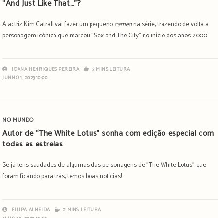
“And Just Like That…”?
A actriz Kim Catrall vai fazer um pequeno
cameo
na série, trazendo de volta a
personagem icónica que marcou "Sex and The City" no início dos anos 2000.
JOANA HENRIQUES PEREIRA
3 MINS LEITURA
JUNHO 1, 2023 10:00
NO MUNDO
Autor de “The White Lotus” sonha com edição especial com
todas as estrelas
Se já tens saudades de algumas das personagens de "The White Lotus" que
foram ficando para trás, temos boas notícias!
FILIPA ALMEIDA
2 MINS LEITURA