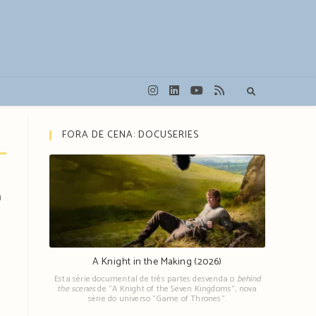
FORA DE CENA: DOCUSERIES
á
A Knight in the Making (2026)
Esta série documental de três partes desvenda o
behind
the scenes
de "A Knight of the Seven Kingdoms", nova
série do universo "Game of Thrones".