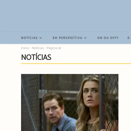
Resultados
da
pesquisa
-
sidebar
NOTÍCIAS
EM PERSPECTIVA
ON OU OFF?
E
Início
-
Notícias
-
Página 92
NOTÍCIAS