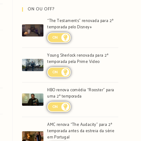
ON OU OFF?
“The Testaments” renovada para 2ª
temporada pelo Disney+
ON
Young Sherlock renovada para 2ª
temporada pela Prime Video
ON
HBO renova comédia “Rooster” para
uma 2ª temporada
ON
AMC renova “The Audacity” para 2ª
temporada antes da estreia da série
em Portugal