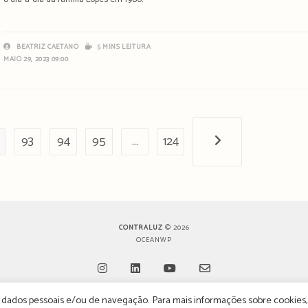
BEATRIZ CAETANO
5 MINS LEITURA
MAIO 29, 2023 09:00
93
94
95
…
124
Próxima página
CONTRALUZ
© 2026
OCEANWP
de dados pessoais e/ou de navegação. Para mais informações sobre cookies,
Opens
Opens
Opens
Opens