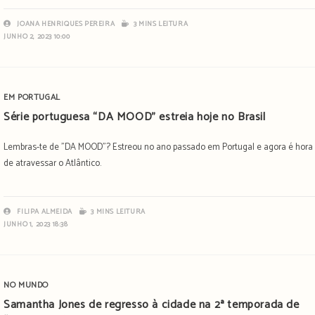
JOANA HENRIQUES PEREIRA
3 MINS LEITURA
JUNHO 2, 2023 10:00
EM PORTUGAL
Série portuguesa “DA MOOD” estreia hoje no Brasil
Lembras-te de "DA MOOD"? Estreou no ano passado em Portugal e agora é hora
de atravessar o Atlântico.
FILIPA ALMEIDA
3 MINS LEITURA
JUNHO 1, 2023 18:38
NO MUNDO
Samantha Jones de regresso à cidade na 2ª temporada de