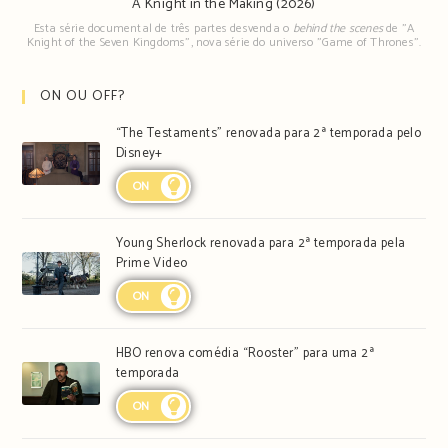
A Knight in the Making (2026)
Esta série documental de três partes desvenda o
behind the scenes
de "A
Knight of the Seven Kingdoms", nova série do universo "Game of Thrones".
ON OU OFF?
“The Testaments” renovada para 2ª temporada pelo
Disney+
ON
Young Sherlock renovada para 2ª temporada pela
Prime Video
ON
HBO renova comédia “Rooster” para uma 2ª
temporada
ON