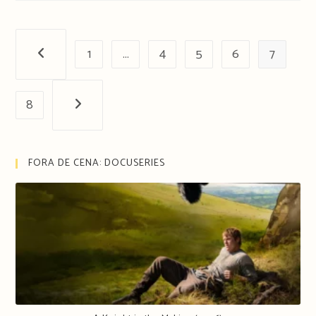
1
…
4
5
6
7
Página anterior
8
Próxima página
FORA DE CENA: DOCUSERIES