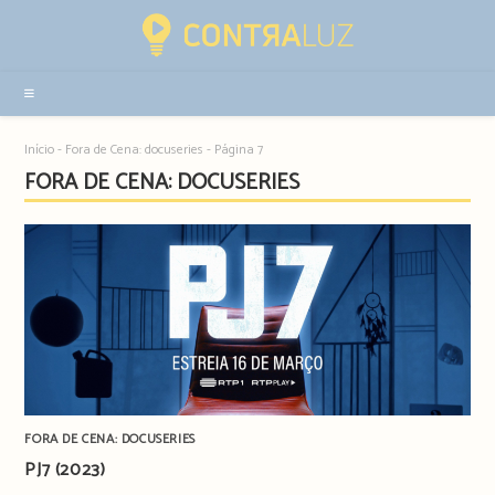
Resultados
da
pesquisa
-
sidebar
Início
-
Fora de Cena: docuseries
-
Página 7
FORA DE CENA: DOCUSERIES
FORA DE CENA: DOCUSERIES
PJ7 (2023)