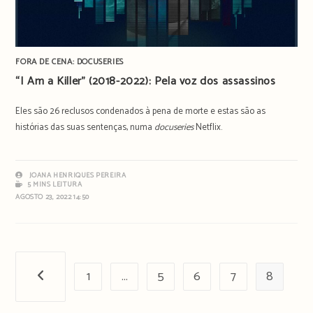
FORA DE CENA: DOCUSERIES
“I Am a Killer” (2018-2022): Pela voz dos assassinos
Eles são 26 reclusos condenados à pena de morte e estas são as
histórias das suas sentenças, numa
docuseries
Netflix.
JOANA HENRIQUES PEREIRA
5 MINS LEITURA
AGOSTO 23, 2022 14:50
1
…
5
6
7
8
Página anterior