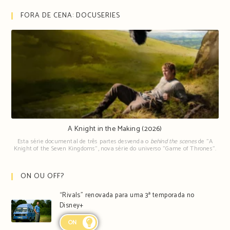
FORA DE CENA: DOCUSERIES
A Knight in the Making (2026)
Esta série documental de três partes desvenda o
behind the scenes
de "A
Knight of the Seven Kingdoms", nova série do universo "Game of Thrones".
ON OU OFF?
“Rivals” renovada para uma 3ª temporada no
Disney+
ON