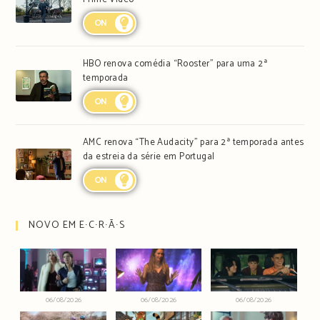
ON
HBO renova comédia “Rooster” para uma 2ª
temporada
ON
AMC renova “The Audacity” para 2ª temporada antes
da estreia da série em Portugal
ON
NOVO EM E∙C∙R∙Ã∙S
06/08/2026
06/08/2026
06/08/2026