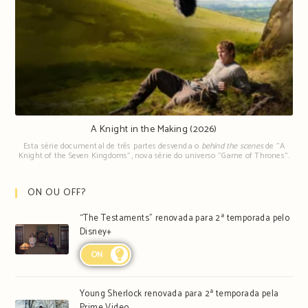
A Knight in the Making (2026)
Esta série documental de três partes desvenda o
behind the scenes
de "A
Knight of the Seven Kingdoms", nova série do universo "Game of Thrones".
ON OU OFF?
“The Testaments” renovada para 2ª temporada pelo
Disney+
ON
Young Sherlock renovada para 2ª temporada pela
Prime Video