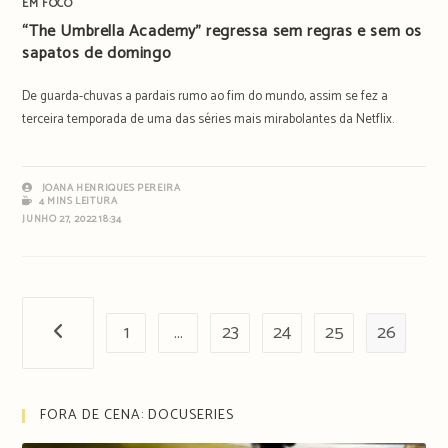
EM FOCO
“The Umbrella Academy” regressa sem regras e sem os
sapatos de domingo
De guarda-chuvas a pardais rumo ao fim do mundo, assim se fez a
terceira temporada de uma das séries mais mirabolantes da Netflix.
JOANA HENRIQUES PEREIRA
4 MINS LEITURA
JUNHO 27, 2022 18:34
1
…
23
24
25
26
Página anterior
FORA DE CENA: DOCUSERIES