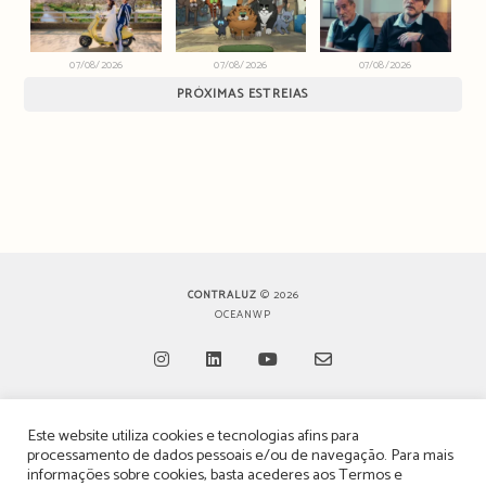
07/08/2026
07/08/2026
07/08/2026
PRÓXIMAS ESTREIAS
CONTRALUZ
© 2026
OCEANWP
Opens
Opens
Opens
Opens
Este website utiliza cookies e tecnologias afins para
in
in
in
in
TERMOS, CONDIÇÕES & POLÍTICA DE PRIVACIDADE
processamento de dados pessoais e/ou de navegação. Para mais
a
a
a
a
informações sobre cookies, basta acederes aos
Termos e