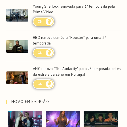
Young Sherlock renovada para 2ª temporada pela
Prime Video
ON
HBO renova comédia “Rooster” para uma 2ª
temporada
ON
AMC renova “The Audacity” para 2ª temporada antes
da estreia da série em Portugal
ON
NOVO EM E∙C∙R∙Ã∙S