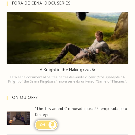
FORA DE CENA: DOCUSERIES
A Knight in the Making (2026)
Esta série documental de três partes desvenda o
behind the scenes
de "A
Knight of the Seven Kingdoms", nova série do universo "Game of Thrones".
ON OU OFF?
“The Testaments” renovada para 2ª temporada pelo
Disney+
ON