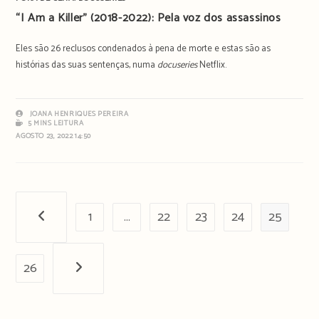
“I Am a Killer” (2018-2022): Pela voz dos assassinos
Eles são 26 reclusos condenados à pena de morte e estas são as
histórias das suas sentenças, numa
docuseries
Netflix.
JOANA HENRIQUES PEREIRA
5 MINS LEITURA
AGOSTO 23, 2022 14:50
1
…
22
23
24
25
Página anterior
26
Próxima página