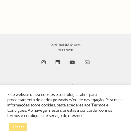
CONTRALUZ
© 2026
OCEANWP
Opens
Opens
Opens
Opens
in
in
in
in
TERMOS, CONDIÇÕES & POLÍTICA DE PRIVACIDADE
a
a
a
a
Este website utiliza cookies e tecnologias afins para
ESTATUTO EDITORIAL
processamento de dados pessoais e/ou de navegação. Para mais
new
new
new
new
informações sobre cookies, basta acederes aos
Termos e
tab
tab
tab
tab
POLÍTICA DE PUBLICIDADE E ANÚNCIOS
Condições
. Ao navegar neste site estás a concordar com os
termos e condições de serviço do mesmo.
CONTACTOS
Aceitar