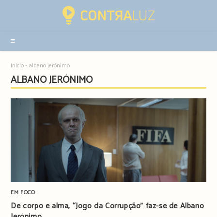
Resultados
da
pesquisa
-
sidebar
Início
-
albano jerónimo
ALBANO JERÓNIMO
EM FOCO
De corpo e alma, “Jogo da Corrupção” faz-se de Albano
Jerónimo