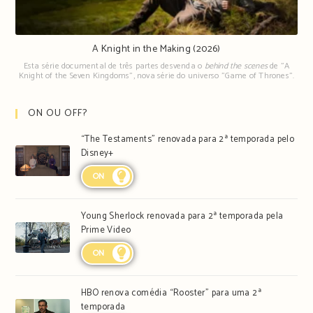
A Knight in the Making (2026)
Esta série documental de três partes desvenda o
behind the scenes
de "A
Knight of the Seven Kingdoms", nova série do universo "Game of Thrones".
ON OU OFF?
“The Testaments” renovada para 2ª temporada pelo
Disney+
ON
Young Sherlock renovada para 2ª temporada pela
Prime Video
ON
HBO renova comédia “Rooster” para uma 2ª
temporada