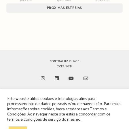
13/08/2026
13/08/2026
14/08/2026
PRÓXIMAS ESTREIAS
CONTRALUZ
© 2026
OCEANWP
Opens
Opens
Opens
Opens
Este website utiliza cookies e tecnologias afins para
in
in
in
in
TERMOS, CONDIÇÕES & POLÍTICA DE PRIVACIDADE
processamento de dados pessoais e/ou de navegação. Para mais
a
a
a
a
informações sobre cookies, basta acederes aos
Termos e
ESTATUTO EDITORIAL
Condições
. Ao navegar neste site estás a concordar com os
new
new
new
new
termos e condições de serviço do mesmo.
tab
tab
tab
tab
POLÍTICA DE PUBLICIDADE E ANÚNCIOS