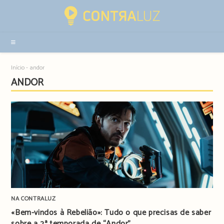
Resultados
da
pesquisa
-
sidebar
Início
-
andor
ANDOR
NA CONTRALUZ
«Bem-vindos à Rebelião»: Tudo o que precisas de saber
sobre a 2ª temporada de “Andor”