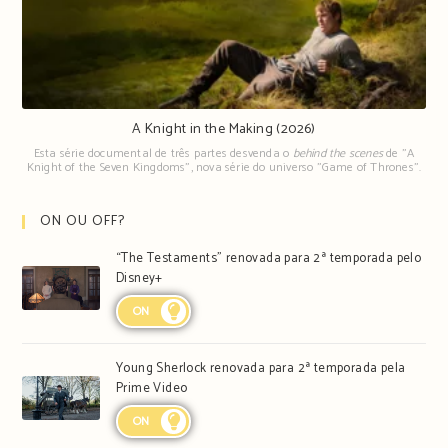
A Knight in the Making (2026)
Esta série documental de três partes desvenda o
behind the scenes
de "A
Knight of the Seven Kingdoms", nova série do universo "Game of Thrones".
ON OU OFF?
“The Testaments” renovada para 2ª temporada pelo
Disney+
ON
Young Sherlock renovada para 2ª temporada pela
Prime Video
ON