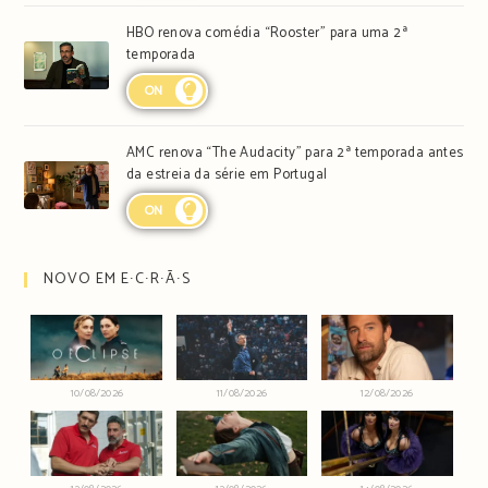
HBO renova comédia “Rooster” para uma 2ª
temporada
ON
AMC renova “The Audacity” para 2ª temporada antes
da estreia da série em Portugal
ON
NOVO EM E∙C∙R∙Ã∙S
10/08/2026
11/08/2026
12/08/2026