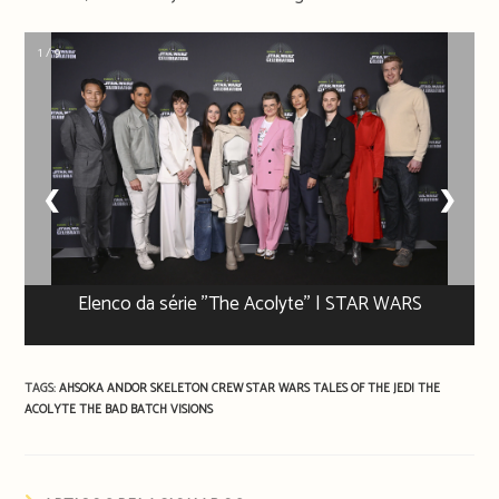
1 / 9
❮
❯
Elenco da série ''The Acolyte'' | STAR WARS
TAGS:
AHSOKA
ANDOR
SKELETON CREW
STAR WARS
TALES OF THE JEDI
THE
ACOLYTE
THE BAD BATCH
VISIONS