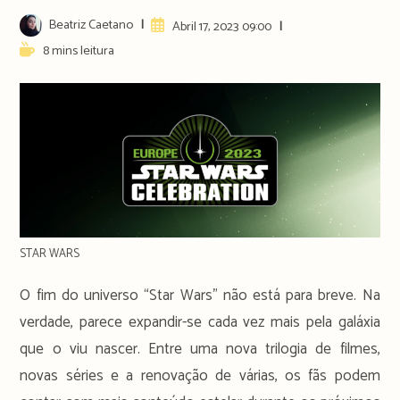
Post
Beatriz Caetano
Artigo
Abril 17, 2023 09:00
author:
publicado:
Reading
8 mins leitura
time:
STAR WARS
O fim do universo “Star Wars” não está para breve. Na
verdade, parece expandir-se cada vez mais pela galáxia
que o viu nascer. Entre uma nova trilogia de filmes,
novas séries e a renovação de várias, os fãs podem