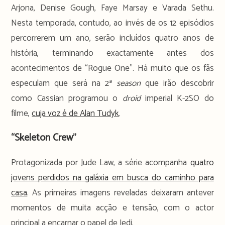
Arjona, Denise Gough, Faye Marsay e Varada Sethu.
Nesta temporada, contudo, ao invés de os 12 episódios
percorrerem um ano, serão incluídos quatro anos de
história, terminando exactamente antes dos
acontecimentos de “Rogue One”. Há muito que os fãs
especulam que será na 2ª
season
que irão descobrir
como Cassian programou o
droid
imperial K-2SO do
filme,
cuja voz é de Alan Tudyk
.
“Skeleton Crew”
Protagonizada por Jude Law, a série acompanha
quatro
jovens perdidos na galáxia em busca do caminho para
casa
. As primeiras imagens reveladas deixaram antever
momentos de muita acção e tensão, com o actor
principal a encarnar o papel de Jedi.