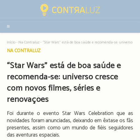
Resultados
da
pesquisa
-
sidebar
Início
-
Na Contraluz
-
“Star Wars” está de boa saúde e recomenda-se: universo cres
Post
NA CONTRALUZ
category:
“Star Wars” está de boa saúde e
recomenda-se: universo cresce
com novos filmes, séries e
renovações
Foi durante o evento Star Wars Celebration que as
novidades foram anunciadas, deixando em êxtase os fãs
presentes, assim como um mundo de fiéis seguidores
das aventuras espaciais.