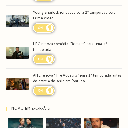
Young Sherlock renovada para 2ª temporada pela
Prime Video
ON
HBO renova comédia “Rooster” para uma 2ª
temporada
ON
AMC renova “The Audacity” para 2ª temporada antes
da estreia da série em Portugal
ON
NOVO EM E∙C∙R∙Ã∙S