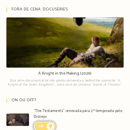
FORA DE CENA: DOCUSERIES
A Knight in the Making (2026)
Esta série documental de três partes desvenda o
behind the scenes
de "A
Knight of the Seven Kingdoms", nova série do universo "Game of Thrones".
ON OU OFF?
“The Testaments” renovada para 2ª temporada pelo
Disney+
ON