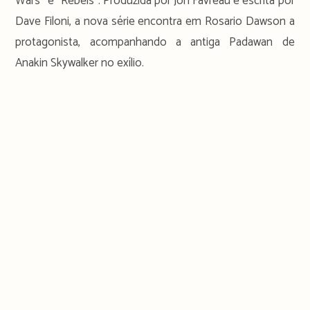
Wars” e “Rebels”. Produzida por Jon Favreau e escrita por
Dave Filoni, a nova série encontra em Rosario Dawson a
protagonista, acompanhando a antiga Padawan de
Anakin Skywalker no exílio.