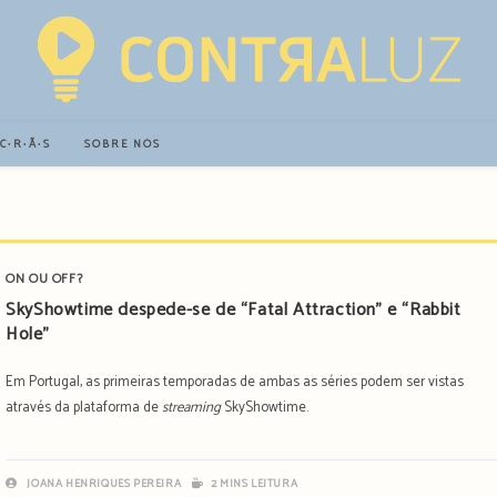
∙C∙R∙Ã∙S
SOBRE NÓS
ON OU OFF?
SkyShowtime despede-se de “Fatal Attraction” e “Rabbit
Hole”
Em Portugal, as primeiras temporadas de ambas as séries podem ser vistas
através da plataforma de
streaming
SkyShowtime.
JOANA HENRIQUES PEREIRA
2 MINS LEITURA