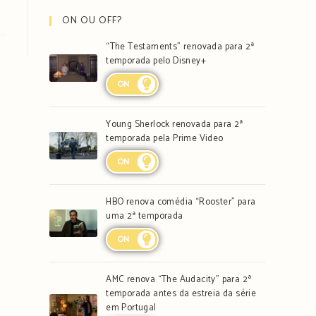
ON OU OFF?
“The Testaments” renovada para 2ª
temporada pelo Disney+
ON
Young Sherlock renovada para 2ª
temporada pela Prime Video
ON
HBO renova comédia “Rooster” para
uma 2ª temporada
ON
AMC renova “The Audacity” para 2ª
temporada antes da estreia da série
em Portugal