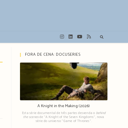
FORA DE CENA: DOCUSERIES
A Knight in the Making (2026)
Esta série documental de três partes desvenda o
behind
the scenes
de "A Knight of the Seven Kingdoms", nova
série do universo "Game of Thrones".