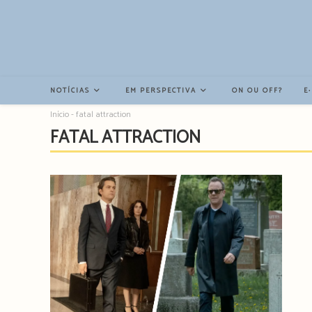
Resultados
da
pesquisa
-
sidebar
NOTÍCIAS
EM PERSPECTIVA
ON OU OFF?
E
Início
-
fatal attraction
FATAL ATTRACTION