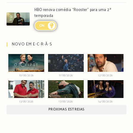
HBO renova comédia “Rooster” para uma 2ª
temporada
ON
NOVO EM E∙C∙R∙Ã∙S
10/08/2026
11/08/2026
12/08/2026
13/08/2026
13/08/2026
14/08/2026
PRÓXIMAS ESTREIAS