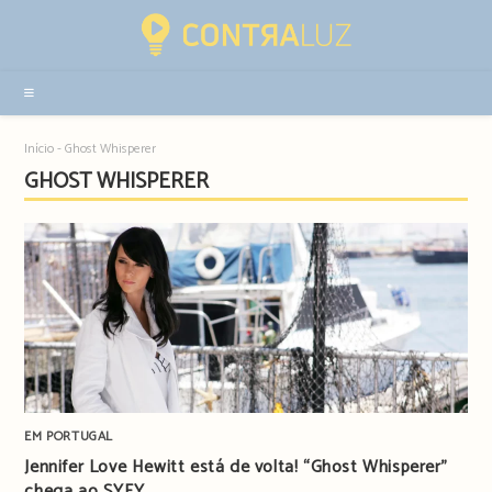
Resultados
da
pesquisa
-
sidebar
Início
-
Ghost Whisperer
GHOST WHISPERER
EM PORTUGAL
Jennifer Love Hewitt está de volta! “Ghost Whisperer”
chega ao SYFY