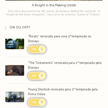
A Knight in the Making (2026)
Esta série documental de três partes desvenda o
behind the scenes
de "A
Knight of the Seven Kingdoms", nova série do universo "Game of Thrones".
ON OU OFF?
“Rivals” renovada para uma 3ª temporada no
Disney+
ON
“The Testaments” renovada para 2ª temporada pelo
Disney+
ON
Young Sherlock renovada para 2ª temporada pela
Prime Video
ON