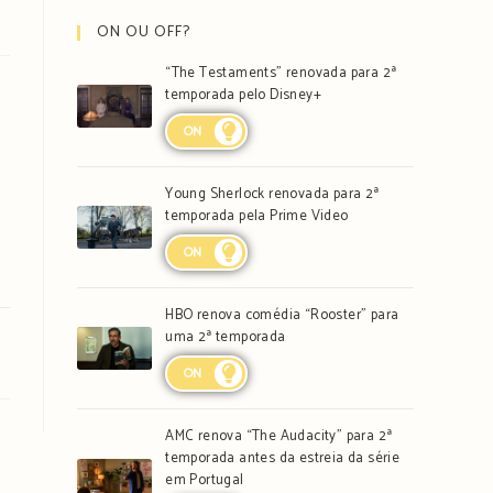
ON OU OFF?
“The Testaments” renovada para 2ª
temporada pelo Disney+
ON
Young Sherlock renovada para 2ª
temporada pela Prime Video
ON
HBO renova comédia “Rooster” para
uma 2ª temporada
ON
AMC renova “The Audacity” para 2ª
temporada antes da estreia da série
em Portugal