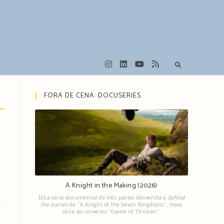
FORA DE CENA: DOCUSERIES
A Knight in the Making (2026)
Esta série documental de três partes desvenda o
behind
the scenes
de "A Knight of the Seven Kingdoms", nova
série do universo "Game of Thrones".