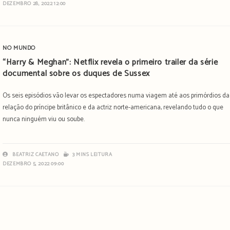
DEZEMBRO 28, 2022 12:00
NO MUNDO
“Harry & Meghan”: Netflix revela o primeiro trailer da série
documental sobre os duques de Sussex
Os seis episódios vão levar os espectadores numa viagem até aos primórdios da
relação do príncipe britânico e da actriz norte-americana, revelando tudo o que
nunca ninguém viu ou soube.
BEATRIZ CAETANO
3 MINS LEITURA
DEZEMBRO 5, 2022 09:00