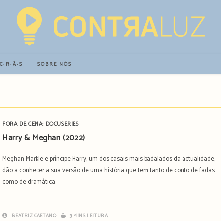
∙C∙R∙Ã∙S
SOBRE NÓS
FORA DE CENA: DOCUSERIES
Harry & Meghan (2022)
Meghan Markle e príncipe Harry, um dos casais mais badalados da actualidade,
dão a conhecer a sua versão de uma história que tem tanto de conto de fadas
como de dramática.
BEATRIZ CAETANO
3 MINS LEITURA