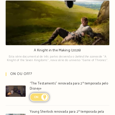
A Knight in the Making (2026)
Esta série documental de três partes desvenda o
behind the scenes
de "A
Knight of the Seven Kingdoms", nova série do universo "Game of Thrones".
ON OU OFF?
“The Testaments” renovada para 2ª temporada pelo
Disney+
ON
Young Sherlock renovada para 2ª temporada pela