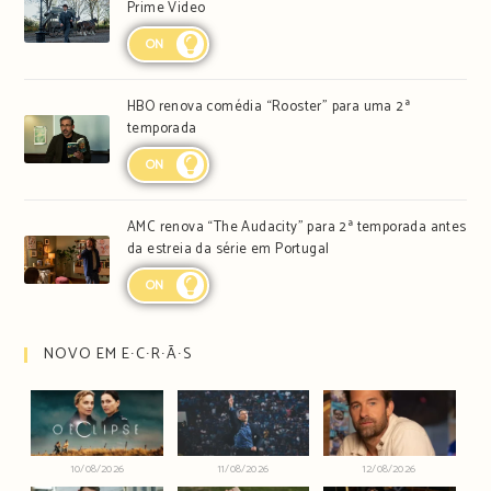
Prime Video
ON
HBO renova comédia “Rooster” para uma 2ª
temporada
ON
AMC renova “The Audacity” para 2ª temporada antes
da estreia da série em Portugal
ON
NOVO EM E∙C∙R∙Ã∙S
10/08/2026
11/08/2026
12/08/2026