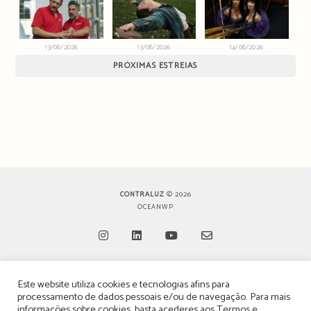
13/08/2026
13/08/2026
14/08/2026
PRÓXIMAS ESTREIAS
CONTRALUZ
© 2026
OCEANWP
Opens
Opens
Opens
Opens
Este website utiliza cookies e tecnologias afins para
in
in
in
in
TERMOS, CONDIÇÕES & POLÍTICA DE PRIVACIDADE
processamento de dados pessoais e/ou de navegação. Para mais
a
a
a
a
informações sobre cookies, basta acederes aos
Termos e