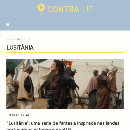
Resultados
da
pesquisa
-
sidebar
Início
-
lusitânia
LUSITÂNIA
EM PORTUGAL
“Lusitânia”: uma série de fantasia inspirada nas lendas
portuguesas estreia-se na RTP