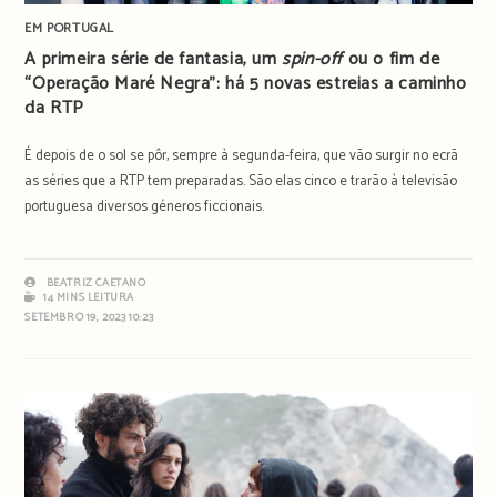
EM PORTUGAL
A primeira série de fantasia, um
spin-off
ou o fim de
“Operação Maré Negra”: há 5 novas estreias a caminho
da RTP
É depois de o sol se pôr, sempre à segunda-feira, que vão surgir no ecrã
as séries que a RTP tem preparadas. São elas cinco e trarão à televisão
portuguesa diversos géneros ficcionais.
BEATRIZ CAETANO
14 MINS LEITURA
SETEMBRO 19, 2023 10:23