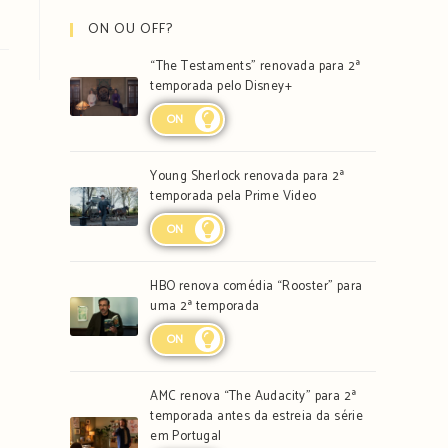
ON OU OFF?
“The Testaments” renovada para 2ª
temporada pelo Disney+
ON
Young Sherlock renovada para 2ª
temporada pela Prime Video
ON
HBO renova comédia “Rooster” para
uma 2ª temporada
ON
AMC renova “The Audacity” para 2ª
temporada antes da estreia da série
em Portugal