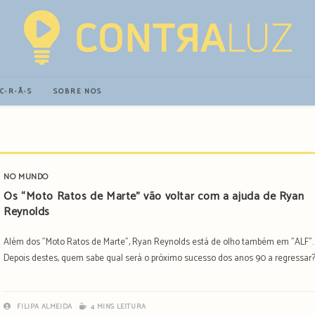
∙C∙R∙Ã∙S
SOBRE NÓS
NO MUNDO
Os “Moto Ratos de Marte” vão voltar com a ajuda de Ryan
Reynolds
Além dos "Moto Ratos de Marte", Ryan Reynolds está de olho também em "ALF".
Depois destes, quem sabe qual será o próximo sucesso dos anos 90 a regressar
FILIPA ALMEIDA
4 MINS LEITURA