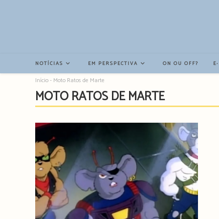
Resultados
da
pesquisa
-
sidebar
NOTÍCIAS
EM PERSPECTIVA
ON OU OFF?
E
Início
-
Moto Ratos de Marte
MOTO RATOS DE MARTE