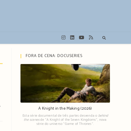
FORA DE CENA: DOCUSERIES
?
A Knight in the Making (2026)
Esta série documental de três partes desvenda o
behind
the scenes
de "A Knight of the Seven Kingdoms", nova
série do universo "Game of Thrones".