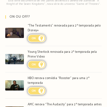
Esta série documental de três partes desvenda o
behind the scenes
de "A
Knight of the Seven Kingdoms", nova série do universo "Game of Thrones".
ON OU OFF?
“The Testaments” renovada para 2ª temporada pelo
Disney+
ON
Young Sherlock renovada para 2ª temporada pela
Prime Video
ON
HBO renova comédia “Rooster” para uma 2ª
temporada
ON
AMC renova “The Audacity” para 2ª temporada antes