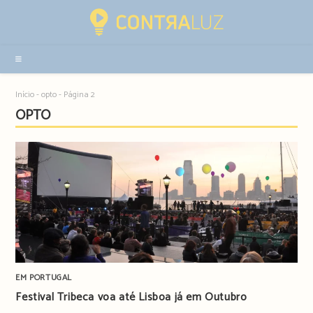
Resultados
da
pesquisa
-
sidebar
Início
-
opto
-
Página 2
OPTO
EM PORTUGAL
Festival Tribeca voa até Lisboa já em Outubro