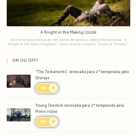
A Knight in the Making (2026)
Esta série documental de três partes desvenda o
behind the scenes
de "A
Knight of the Seven Kingdoms", nova série do universo "Game of Thrones".
ON OU OFF?
“The Testaments” renovada para 2ª temporada pelo
Disney+
ON
Young Sherlock renovada para 2ª temporada pela
Prime Video
ON