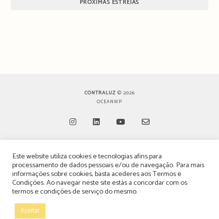
PRÓXIMAS ESTREIAS
CONTRALUZ
© 2026
OCEANWP
Opens
Opens
Opens
Opens
Este website utiliza cookies e tecnologias afins para
in
in
in
in
TERMOS, CONDIÇÕES & POLÍTICA DE PRIVACIDADE
processamento de dados pessoais e/ou de navegação. Para mais
a
a
a
a
informações sobre cookies, basta acederes aos
Termos e
ESTATUTO EDITORIAL
Condições
. Ao navegar neste site estás a concordar com os
new
new
new
new
termos e condições de serviço do mesmo.
tab
tab
tab
tab
POLÍTICA DE PUBLICIDADE E ANÚNCIOS
Aceitar
CONTACTOS