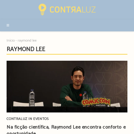
Resultados
da
pesquisa
-
sidebar
Início
-
raymond lee
RAYMOND LEE
CONTRALUZ IN EVENTOS
Na ficção científica, Raymond Lee encontra conforto e
oportunidade