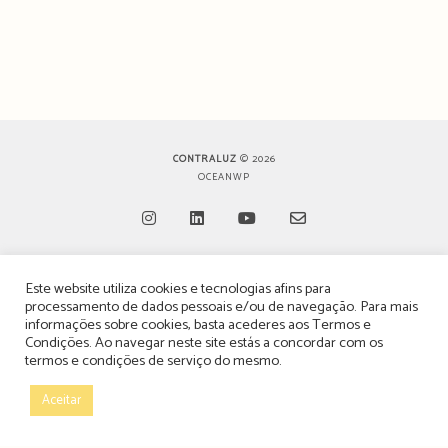
CONTRALUZ
© 2026
OCEANWP
Opens
Opens
Opens
Opens
Este website utiliza cookies e tecnologias afins para
in
in
in
in
TERMOS, CONDIÇÕES & POLÍTICA DE PRIVACIDADE
processamento de dados pessoais e/ou de navegação. Para mais
a
a
a
a
informações sobre cookies, basta acederes aos
Termos e
ESTATUTO EDITORIAL
Condições
. Ao navegar neste site estás a concordar com os
new
new
new
new
termos e condições de serviço do mesmo.
tab
tab
tab
tab
POLÍTICA DE PUBLICIDADE E ANÚNCIOS
Aceitar
CONTACTOS