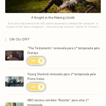
A Knight in the Making (2026)
Esta série documental de três partes desvenda o
behind the scenes
de "A
Knight of the Seven Kingdoms", nova série do universo "Game of Thrones".
ON OU OFF?
“The Testaments” renovada para 2ª temporada pelo
Disney+
ON
Young Sherlock renovada para 2ª temporada pela
Prime Video
ON
HBO renova comédia “Rooster” para uma 2ª
temporada