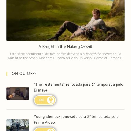
A Knight in the Making (2026)
Esta série documental de três partes desvenda o
behind the scenes
de "A
Knight of the Seven Kingdoms", nova série do universo "Game of Thrones".
ON OU OFF?
“The Testaments” renovada para 2ª temporada pelo
Disney+
ON
Young Sherlock renovada para 2ª temporada pela
Prime Video