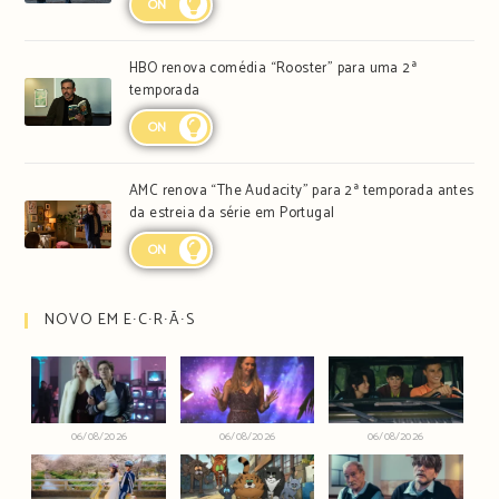
ON
HBO renova comédia “Rooster” para uma 2ª
temporada
ON
AMC renova “The Audacity” para 2ª temporada antes
da estreia da série em Portugal
ON
NOVO EM E∙C∙R∙Ã∙S
06/08/2026
06/08/2026
06/08/2026