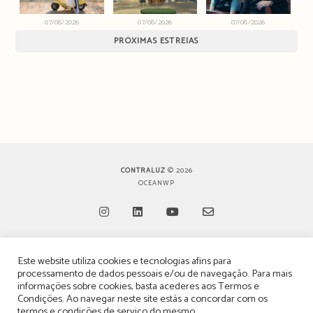
07/08/2026
07/08/2026
07/08/2026
PRÓXIMAS ESTREIAS
CONTRALUZ
© 2026
OCEANWP
Opens
Opens
Opens
Opens
Este website utiliza cookies e tecnologias afins para
in
in
in
in
TERMOS, CONDIÇÕES & POLÍTICA DE PRIVACIDADE
processamento de dados pessoais e/ou de navegação. Para mais
a
a
a
a
informações sobre cookies, basta acederes aos
Termos e
ESTATUTO EDITORIAL
Condições
. Ao navegar neste site estás a concordar com os
new
new
new
new
termos e condições de serviço do mesmo.