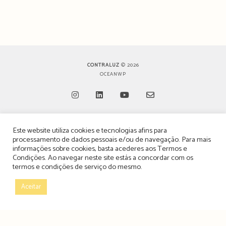
CONTRALUZ
© 2026
OCEANWP
Opens
Opens
Opens
Opens
Este website utiliza cookies e tecnologias afins para
in
in
in
in
TERMOS, CONDIÇÕES & POLÍTICA DE PRIVACIDADE
processamento de dados pessoais e/ou de navegação. Para mais
a
a
a
a
informações sobre cookies, basta acederes aos
Termos e
ESTATUTO EDITORIAL
Condições
. Ao navegar neste site estás a concordar com os
new
new
new
new
termos e condições de serviço do mesmo.
tab
tab
tab
tab
POLÍTICA DE PUBLICIDADE E ANÚNCIOS
Aceitar
CONTACTOS