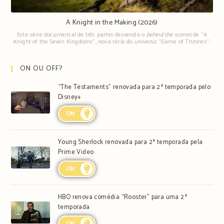
A Knight in the Making (2026)
Esta série documental de três partes desvenda o
behind the scenes
de "A
Knight of the Seven Kingdoms", nova série do universo "Game of Thrones".
ON OU OFF?
“The Testaments” renovada para 2ª temporada pelo
Disney+
ON
Young Sherlock renovada para 2ª temporada pela
Prime Video
ON
HBO renova comédia “Rooster” para uma 2ª
temporada
ON