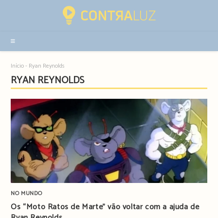
Resultados
da
pesquisa
-
sidebar
Início
-
Ryan Reynolds
RYAN REYNOLDS
NO MUNDO
Os “Moto Ratos de Marte” vão voltar com a ajuda de
Ryan Reynolds